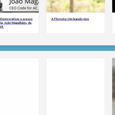
 Democratizar o acesso
A Floresta: Um legado vivo
ia, João Magalhães, da
ll_