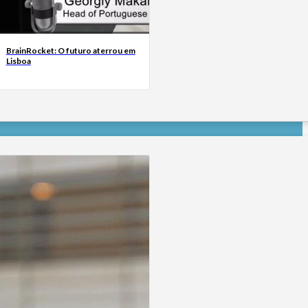
BrainRocket: O futuro aterrou em
Lisboa