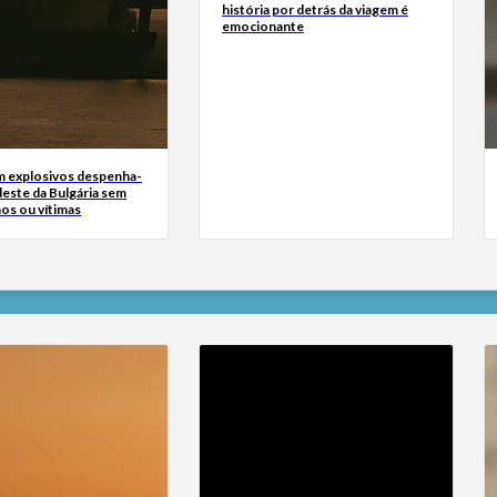
história por detrás da viagem é
emocionante
 explosivos despenha-
deste da Bulgária sem
os ou vítimas