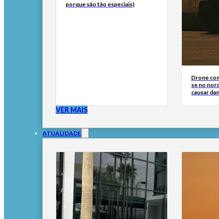
porque são tão especiais)
Drone com
se no nor
causar dan
VER MAIS
ATUALIDADE