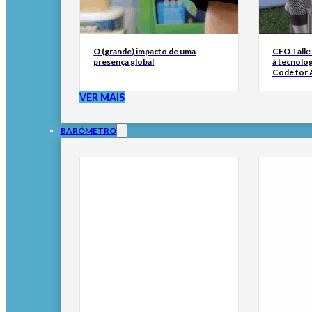
O (grande) impacto de uma
CEO Talk:
presença global
à tecnolog
Code for A
VER MAIS
BARÓMETRO