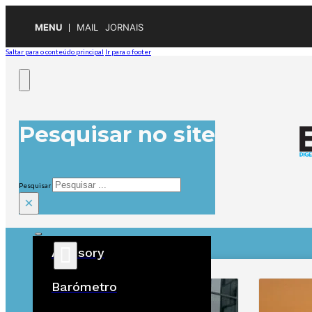
MENU
MAIL
JORNAIS
Saltar para o conteúdo principal
Ir para o footer
Pesquisar no site
Pesquisar
×
Advisory
ÚLTIMAS
Barómetro