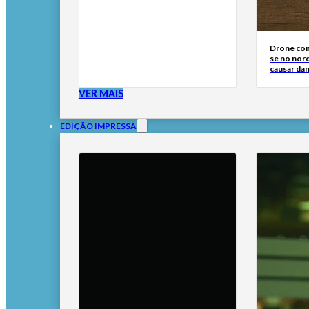
Drone com
se no nor
causar dan
VER MAIS
EDIÇÃO IMPRESSA