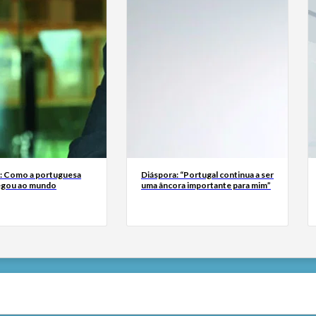
a: Como a portuguesa
Diáspora: “Portugal continua a ser
egou ao mundo
uma âncora importante para mim”