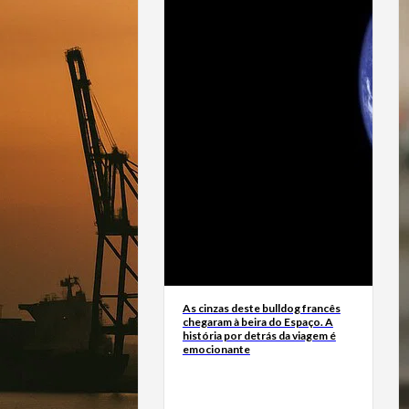
As cinzas deste bulldog francês
chegaram à beira do Espaço. A
história por detrás da viagem é
emocionante