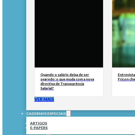
Quando o salário deixa de ser
Entrevist
segredo: o que muda com a nova
Fricon ch
directiva de Transparência
Salarial?
VER MAIS
CADERNOS ESPECIAIS
ARTIGOS
E-PAPERS