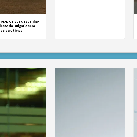
 explosivos despenha-
deste da Bulgária sem
os ou vítimas