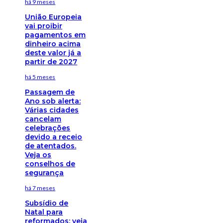
há 9 meses
União Europeia
vai proibir
pagamentos em
dinheiro acima
deste valor já a
partir de 2027
há 5 meses
Passagem de
Ano sob alerta:
Várias cidades
cancelam
celebrações
devido a receio
de atentados.
Veja os
conselhos de
segurança
há 7 meses
Subsídio de
Natal para
reformados: veja