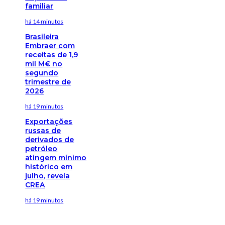
familiar
há 14 minutos
Brasileira
Embraer com
receitas de 1,9
mil M€ no
segundo
trimestre de
2026
há 19 minutos
Exportações
russas de
derivados de
petróleo
atingem mínimo
histórico em
julho, revela
CREA
há 19 minutos