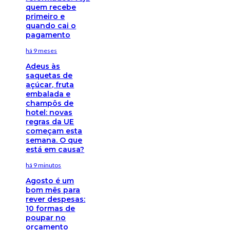
quem recebe
primeiro e
quando cai o
pagamento
há 9 meses
Adeus às
saquetas de
açúcar, fruta
embalada e
champôs de
hotel: novas
regras da UE
começam esta
semana. O que
está em causa?
há 9 minutos
Agosto é um
bom mês para
rever despesas:
10 formas de
poupar no
orçamento