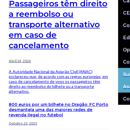
Ca
Passageiros têm direito
a reembolso ou
CE
transporte alternativo
Co
em caso de
Ed
cancelamento
Op
Abril 24, 2026
Co
A Autoridade Nacional da Aviação Civil (ANAC)
Su
esclareceu que, de acordo com as regras europeias, em
caso de cancelamento de voos os passageiros têm
As
direito ao reembolso do bilhete ou a transporte
alternativo.
Co
800 euros por um bilhete no Dragão: FC Porto
desmantela uma das maiores redes de
revenda ilegal no futebol
Outubro 22, 2025