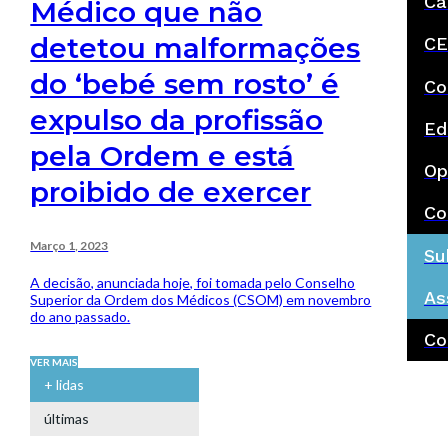
Ca
Médico que não
detetou malformações
CE
do ‘bebé sem rosto’ é
Co
expulso da profissão
Ed
pela Ordem e está
Op
proibido de exercer
Co
Março 1, 2023
Su
A decisão, anunciada hoje, foi tomada pelo Conselho
As
Superior da Ordem dos Médicos (CSOM) em novembro
do ano passado.
Co
VER MAIS
+ lidas
últimas