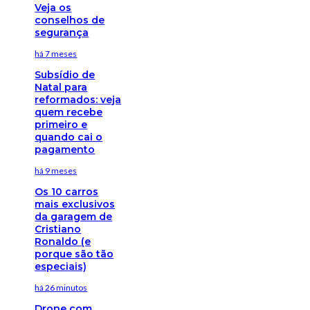
Veja os
conselhos de
segurança
há 7 meses
Subsídio de
Natal para
reformados: veja
quem recebe
primeiro e
quando cai o
pagamento
há 9 meses
Os 10 carros
mais exclusivos
da garagem de
Cristiano
Ronaldo (e
porque são tão
especiais)
há 26 minutos
Drone com