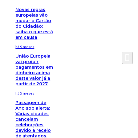
Novas regras
europeias vão
mudar o Cartão
do Cidadão:
saiba o que está
em causa
há 9 meses
União Europeia
vai proibir
pagamentos em
dinheiro acima
deste valor já a
partir de 2027
há 5 meses
Passagem de
Ano sob alerta:
Várias cidades
cancelam
celebrações
devido a receio
de atentados.