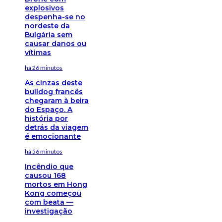
explosivos
despenha-se no
nordeste da
Bulgária sem
causar danos ou
vítimas
há 26 minutos
As cinzas deste
bulldog francês
chegaram à beira
do Espaço. A
história por
detrás da viagem
é emocionante
há 56 minutos
Incêndio que
causou 168
mortos em Hong
Kong começou
com beata —
investigação