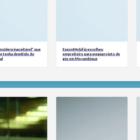
sidera inaceitável” que
ExxonMobil já escolheu
se tenha demitido do
empreiteiro para megaprojeto de
al
gás em Moçambique