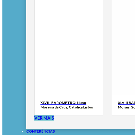
XLVIII BARÓMETRO: Nuno
XLVIII B
Moreira da Cruz, Católica Lisbon
Morais, S
VER MAIS
CONFERÊNCIAS