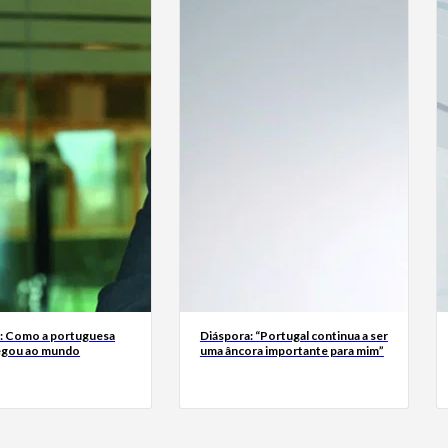
a: Como a portuguesa
Diáspora: “Portugal continua a ser
egou ao mundo
uma âncora importante para mim”