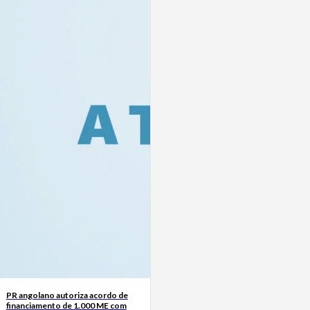
PR angolano autoriza acordo de
financiamento de 1.000 ME com