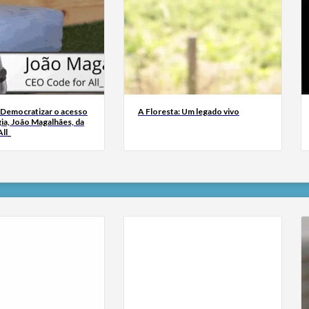
 Democratizar o acesso
A Floresta: Um legado vivo
ia, João Magalhães, da
ll_