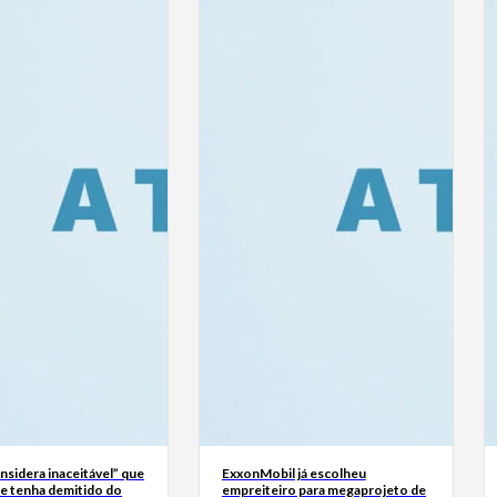
sidera inaceitável” que
ExxonMobil já escolheu
se tenha demitido do
empreiteiro para megaprojeto de