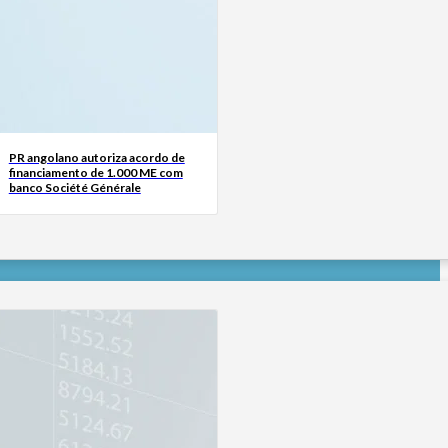
PR angolano autoriza acordo de
financiamento de 1.000 ME com
banco Société Générale