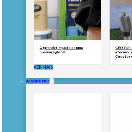
O (grande) impacto de uma
CEO Talk:
presença global
à tecnolog
Code for A
VER MAIS
BARÓMETRO