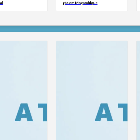
al
gás em Moçambique