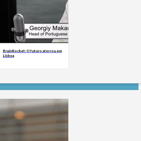
BrainRocket: O futuro aterrou em
Lisboa