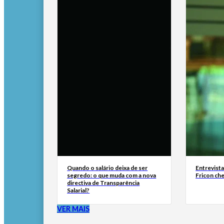
Quando o salário deixa de ser
Entrevist
segredo: o que muda com a nova
Fricon ch
directiva de Transparência
Salarial?
VER MAIS