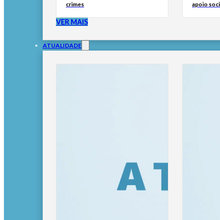
crimes
apoio soci
VER MAIS
ATUALIDADE