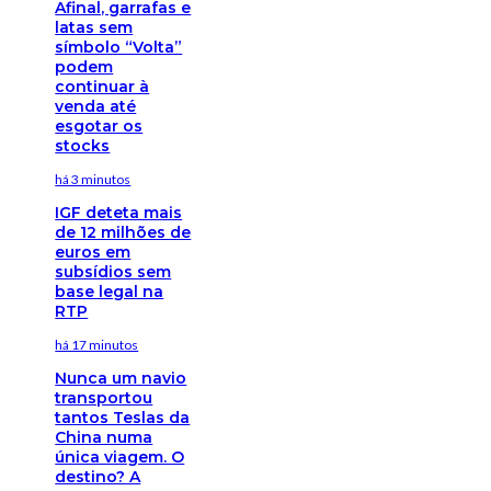
Afinal, garrafas e
latas sem
símbolo “Volta”
podem
continuar à
venda até
esgotar os
stocks
há 3 minutos
IGF deteta mais
de 12 milhões de
euros em
subsídios sem
base legal na
RTP
há 17 minutos
Nunca um navio
transportou
tantos Teslas da
China numa
única viagem. O
destino? A