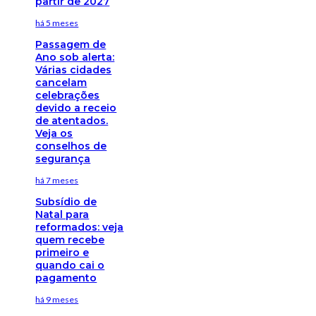
partir de 2027
há 5 meses
Passagem de
Ano sob alerta:
Várias cidades
cancelam
celebrações
devido a receio
de atentados.
Veja os
conselhos de
segurança
há 7 meses
Subsídio de
Natal para
reformados: veja
quem recebe
primeiro e
quando cai o
pagamento
há 9 meses