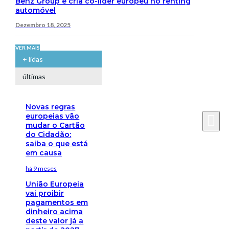
Benz Group e cria co-líder europeu no renting
automóvel
Dezembro 18, 2025
VER MAIS
+ lidas
últimas
Novas regras
europeias vão
mudar o Cartão
do Cidadão:
saiba o que está
em causa
há 9 meses
União Europeia
vai proibir
pagamentos em
dinheiro acima
deste valor já a