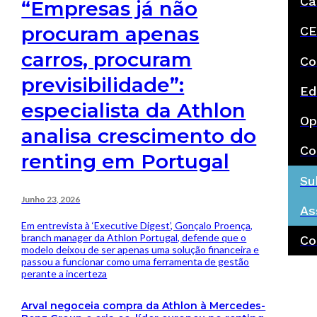
Ca
“Empresas já não
procuram apenas
CE
carros, procuram
Co
previsibilidade”:
Ed
especialista da Athlon
Op
analisa crescimento do
Co
renting em Portugal
Su
Junho 23, 2026
As
Em entrevista à ‘Executive Digest’, Gonçalo Proença,
branch manager da Athlon Portugal, defende que o
Co
modelo deixou de ser apenas uma solução financeira e
passou a funcionar como uma ferramenta de gestão
perante a incerteza
Arval negoceia compra da Athlon à Mercedes-