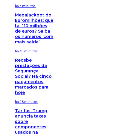
há 5 minutos
Megajackpot do
Euromilhões: que
tal 110 milhões
de euros? Saiba
os números ‘com
mais saída’
há 13 minutos
Recebe
prestações da
Segurança
Social? Há cinco
pagamentos
marcados para
hoje
há 28 minutos
Tarifas: Trump
anuncia taxas
sobre
componentes
usados na