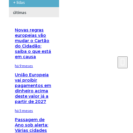
+ lidas
últimas
Novas regras
europeias vão
mudar o Cartão
do Cidadão:
saiba o que está
em causa
há 9 meses
União Europeia
vai proibir
pagamentos em
dinheiro acima
deste valor já a
partir de 2027
há 5 meses
Passagem de
Ano sob alerta:
Várias cidades