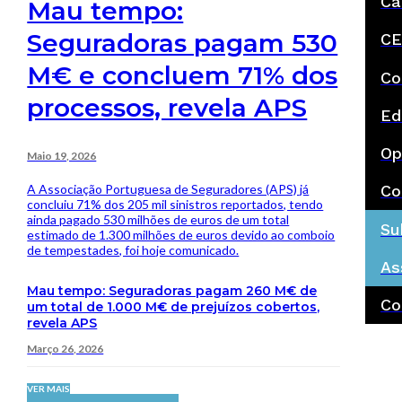
Ca
Mau tempo:
Seguradoras pagam 530
CE
M€ e concluem 71% dos
Co
processos, revela APS
Ed
Op
Maio 19, 2026
A Associação Portuguesa de Seguradores (APS) já
Co
concluiu 71% dos 205 mil sinistros reportados, tendo
ainda pagado 530 milhões de euros de um total
Su
estimado de 1.300 milhões de euros devido ao comboio
de tempestades, foi hoje comunicado.
As
Mau tempo: Seguradoras pagam 260 M€ de
Co
um total de 1.000 M€ de prejuízos cobertos,
revela APS
Março 26, 2026
VER MAIS