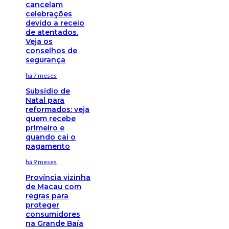
cancelam
celebrações
devido a receio
de atentados.
Veja os
conselhos de
segurança
há 7 meses
Subsídio de
Natal para
reformados: veja
quem recebe
primeiro e
quando cai o
pagamento
há 9 meses
Província vizinha
de Macau com
regras para
proteger
consumidores
na Grande Baía