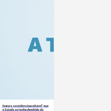
Seguro considera inaceitável” que
o Estado se tenha demitido do