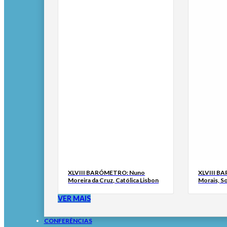
XLVIII BARÓMETRO: Nuno
XLVIII B
Moreira da Cruz, Católica Lisbon
Morais, S
VER MAIS
CONFERÊNCIAS