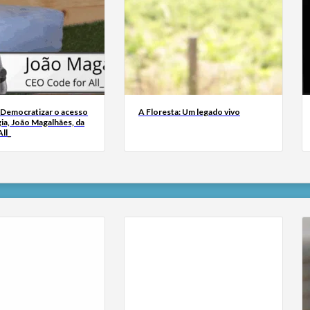
 Democratizar o acesso
A Floresta: Um legado vivo
ia, João Magalhães, da
ll_