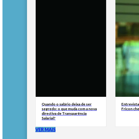
Quando o salário deixa de ser
Entrevist
segredo: o que muda com a nova
Fricon ch
directiva de Transparência
Salarial?
VER MAIS