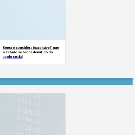
Seguro considera inaceitável” que
o Estado se tenha demitido do
apoio social