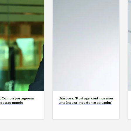
a: Como a portuguesa
Diáspora: “Portugal continua a ser
egou ao mundo
uma âncora importante para mim”