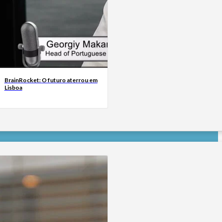
BrainRocket: O futuro aterrou em
Lisboa