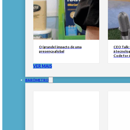
O (grande) impacto de uma
CEO Talk:
presença global
à tecnolog
Code for A
VER MAIS
BARÓMETRO