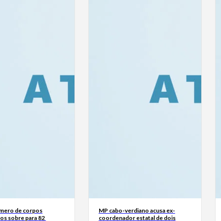
mero de corpos
MP cabo-verdiano acusa ex-
os sobre para 82
coordenador estatal de dois