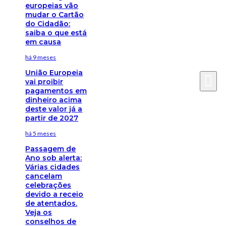
europeias vão
mudar o Cartão
do Cidadão:
saiba o que está
em causa
há 9 meses
União Europeia
vai proibir
pagamentos em
dinheiro acima
deste valor já a
partir de 2027
há 5 meses
Passagem de
Ano sob alerta:
Várias cidades
cancelam
celebrações
devido a receio
de atentados.
Veja os
conselhos de