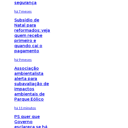
segurança
há 7 meses
Subsídio de
Natal para
reformados: veja
quem recebe
primeiro e
quando cai o
pagamento
há 9 meses
Associação
ambientalista
alerta para
subavaliação de
impactos
ambientais de
Parque Eólico
há 11 minutos
PS quer que
Governo
esclareça se há