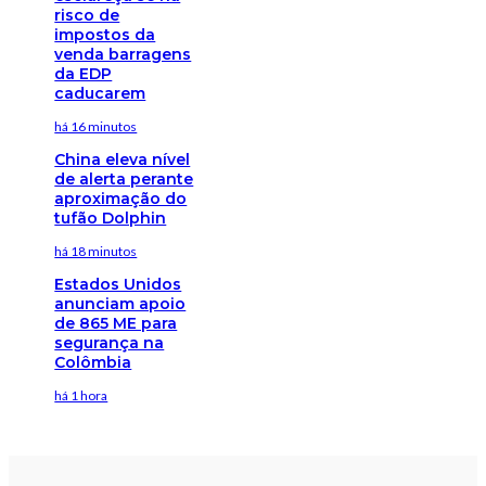
risco de
impostos da
venda barragens
da EDP
caducarem
há 16 minutos
China eleva nível
de alerta perante
aproximação do
tufão Dolphin
há 18 minutos
Estados Unidos
anunciam apoio
de 865 ME para
segurança na
Colômbia
há 1 hora