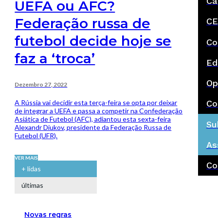
Ca
UEFA ou AFC?
Federação russa de
CE
futebol decide hoje se
Co
faz a ‘troca’
Ed
Op
Dezembro 27, 2022
A Rússia vai decidir esta terça-feira se opta por deixar
Co
de integrar a UEFA e passa a competir na Confederação
Asiática de Futebol (AFC), adiantou esta sexta-feira
Su
Alexandr Diukov, presidente da Federação Russa de
Futebol (UFR).
As
VER MAIS
Co
+ lidas
últimas
Novas regras