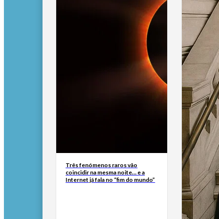
Três fenómenos raros vão
coincidir na mesma noite… e a
Internet já fala no “fim do mundo”