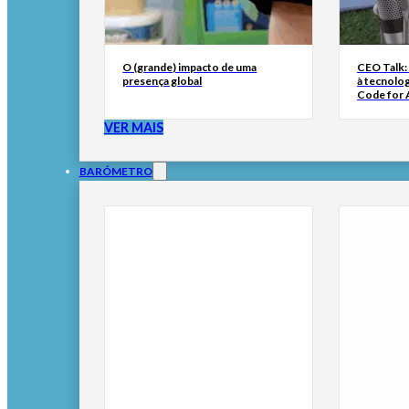
O (grande) impacto de uma
CEO Talk:
presença global
à tecnolog
Code for A
VER MAIS
BARÓMETRO