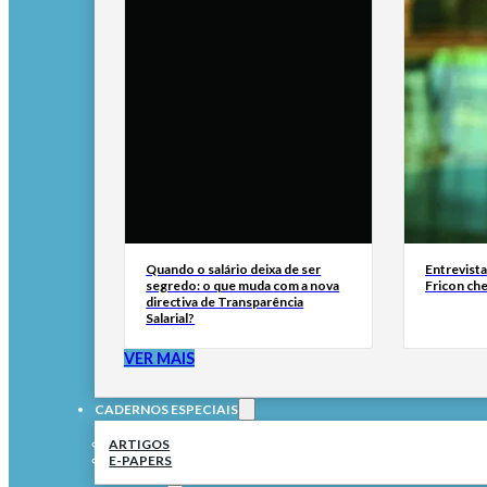
Quando o salário deixa de ser
Entrevist
segredo: o que muda com a nova
Fricon ch
directiva de Transparência
Salarial?
VER MAIS
CADERNOS ESPECIAIS
ARTIGOS
E-PAPERS