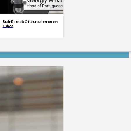
BrainRocket: O futuro aterrou em
Lisboa