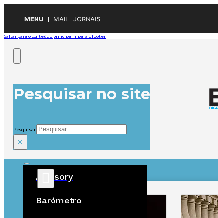
MENU
MAIL
JORNAIS
Saltar para o conteúdo principal
Ir para o footer
Pesquisar no site
Pesquisar
×
Advisory
ÚLTIMAS
Barómetro