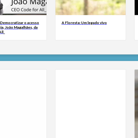
 Democratizar o acesso
A Floresta: Um legado vivo
ia, João Magalhães, da
ll_