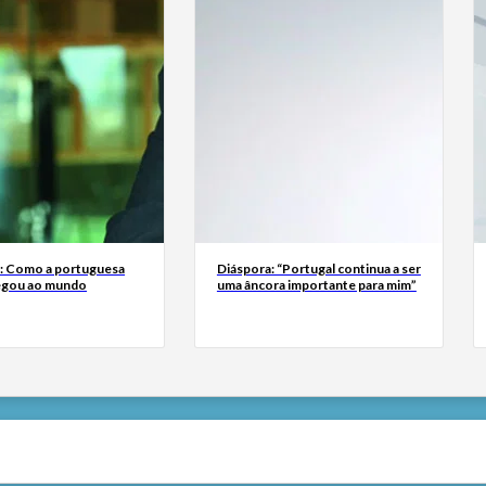
a: Como a portuguesa
Diáspora: “Portugal continua a ser
egou ao mundo
uma âncora importante para mim”