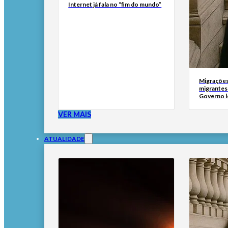
Internet já fala no “fim do mundo”
Migrações
migrantes
Governo l
VER MAIS
ATUALIDADE