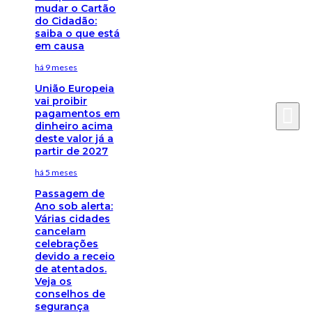
mudar o Cartão
do Cidadão:
saiba o que está
em causa
há 9 meses
União Europeia
vai proibir
pagamentos em
dinheiro acima
deste valor já a
partir de 2027
há 5 meses
Passagem de
Ano sob alerta:
Várias cidades
cancelam
celebrações
devido a receio
de atentados.
Veja os
conselhos de
segurança