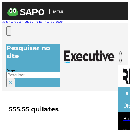
MENU
Saltar para o conteúdo principal
Ir para o footer
Pesquisar no
site
Pesquisar
×
Úl
Úl
555.55 quilates
Ba