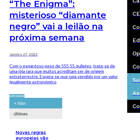
Ca
“The Enigma”:
misterioso “diamante
CE
negro” vai a leilão na
Co
próxima semana
Ed
Op
Janeiro 27, 2022
Com o espantoso peso de 555,55 quilates, trata-se de
Co
uma jóia rara que muitos acreditam ser de origem
extraterrestre. Espera-se que seja vendido por um valor
Su
igualmente astronómico
As
VER MAIS
+ lidas
Co
últimas
Novas regras
europeias vão