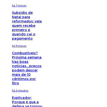
há 7 meses
Subsídio de
Natal para
reformados: veja
quem recebe
primeiro e
quando cai o
pagamento
há 9 meses
Combustíveis?
Próxima semana
traz boas
notícias…preços
podem descer
mais de 10
cêntimos por
litro
há 2 minutos
Explicador:
Porque é que a
defesa se tornou