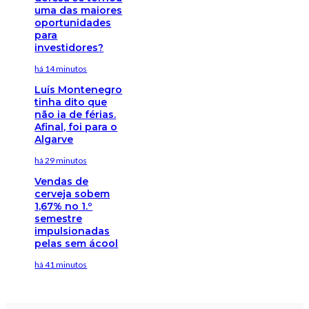
uma das maiores
oportunidades
para
investidores?
há 14 minutos
Luís Montenegro
tinha dito que
não ia de férias.
Afinal, foi para o
Algarve
há 29 minutos
Vendas de
cerveja sobem
1,67% no 1.º
semestre
impulsionadas
pelas sem ácool
há 41 minutos