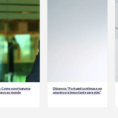
a: Como a portuguesa
Diáspora: “Portugal continua a ser
egou ao mundo
uma âncora importante para mim”