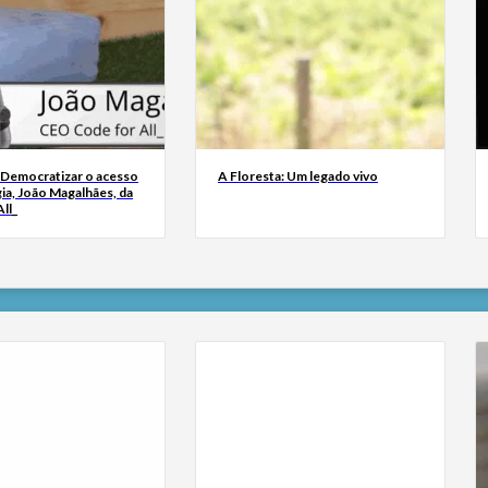
 Democratizar o acesso
A Floresta: Um legado vivo
ia, João Magalhães, da
ll_