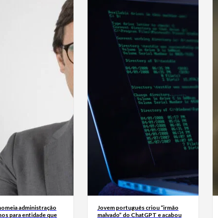
omeia administração
Jovem português criou “irmão
nos para entidade que
malvado” do ChatGPT e acabou