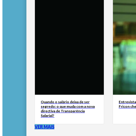
Quando o salário deixa de ser
Entrevist
segredo: o que muda com a nova
Fricon ch
directiva de Transparência
Salarial?
VER MAIS