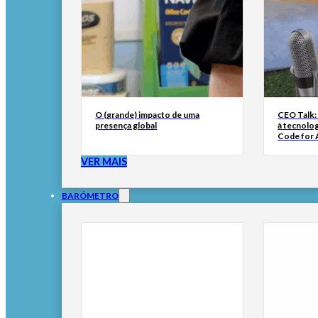
O (grande) impacto de uma
CEO Talk:
presença global
à tecnolog
Code for A
VER MAIS
BARÓMETRO