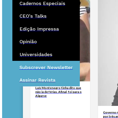
Cadernos Especiais
CEO's Talks
Edição Impressa
Opinião
Universidades
Subscrever Newsletter
Assinar Revista
Luís Montenegro tinha dito que
não ia de férias. Afinal, foi para o
Algarve
Governo n
por três a