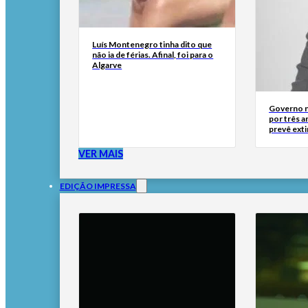
Luís Montenegro tinha dito que
não ia de férias. Afinal, foi para o
Algarve
Governo n
por três a
prevê ext
VER MAIS
EDIÇÃO IMPRESSA