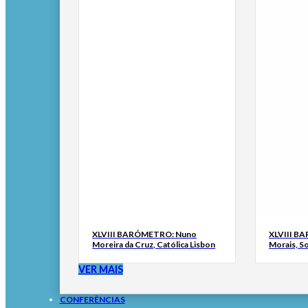
XLVIII BARÓMETRO: Nuno
XLVIII B
Moreira da Cruz, Católica Lisbon
Morais, S
VER MAIS
CONFERÊNCIAS