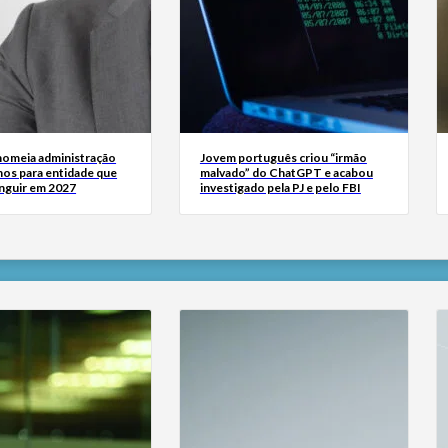
omeia administração
Jovem português criou “irmão
nos para entidade que
malvado” do ChatGPT e acabou
inguir em 2027
investigado pela PJ e pelo FBI