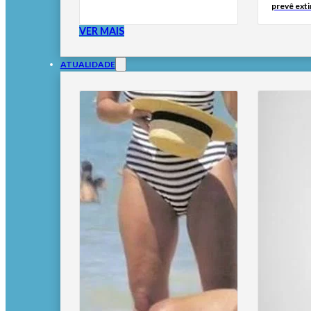
prevê ext
VER MAIS
ATUALIDADE