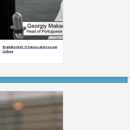
BrainRocket: O futuro aterrou em
Lisboa