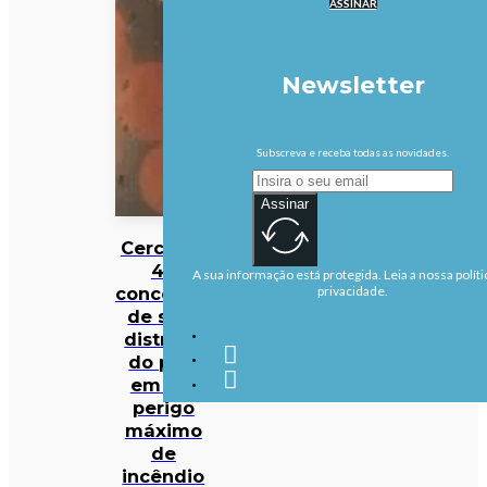
ASSINAR
Newsletter
Subscreva e receba todas as novidades.
Assinar
Cerca de
40
A sua informação está protegida. Leia a nossa políti
concelhos
privacidade.
de sete
distritos
do país
em em
perigo
máximo
de
incêndio