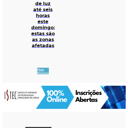
de luz
até seis
horas
este
domingo:
estas são
as zonas
afetadas
Mais
Notícias