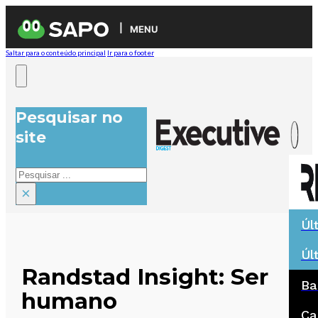
MENU
Saltar para o conteúdo principal
Ir para o footer
Pesquisar no
site
Pesquisar
×
Úl
Úl
Randstad Insight: Ser
Ba
humano
Ca