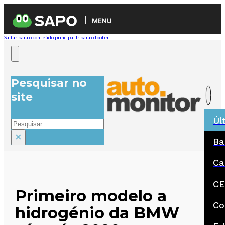
MENU
Saltar para o conteúdo principal
Ir para o footer
Pesquisar no
site
Úl
Pesquisar
×
Ba
Ca
CE
Primeiro modelo a
Co
hidrogénio da BMW