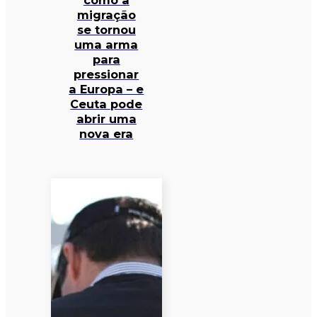
como a
migração
se tornou
uma arma
para
pressionar
a Europa – e
Ceuta pode
abrir uma
nova era