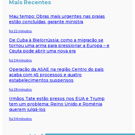
Mais Recentes
Mau tempo: Obras mais urgentes nas praias
estão concluídas, garante ministra
há 22 minutos
De Cuba à Bielorrússia: como a migração se
tornou uma arma para pressionar a Europa – e
Ceuta pode abrir uma nova era
há 24 minutos
Operação da ASAE na região Centro do país
acaba com 45 processos e quatro
estabelecimentos suspensos
há 28 minutos
Irmãos Tate estão presos nos EUA e Trump
tem um problema: Reino Unido e Roménia
querem julgá-los
há 34 minutos