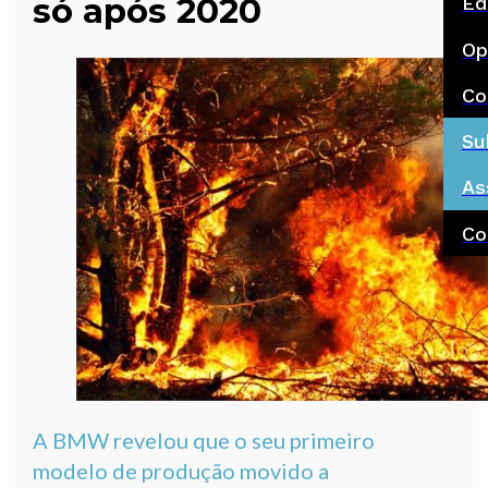
só após 2020
Ed
Op
Co
Su
As
Co
A BMW revelou que o seu primeiro
modelo de produção movido a