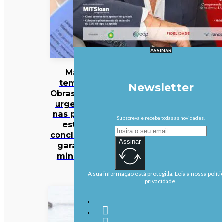
ASSINAR
Mau
tempo:
Newsletter
Obras mais
urgentes
nas praias
Subscreva e receba todas as novidades.
estão
concluídas,
Assinar
garante
ministra
A sua informação está protegida. Leia a nossa políti
privacidade.