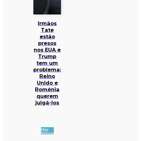
Irmãos
Tate
estão
presos
nos EUA e
Trump
tem um
problema:
Reino
Unido e
Roménia
querem
julgá-los
Mais
Notícias