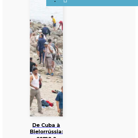
De Cuba à
Bielorrússia: