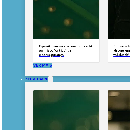
OpenAI pausa novo modelo de IA
Embaixada
por risco “crítico” de
‘drone’ e
cibersegurança
fabricada”
VER MAIS
ATUALIDADE