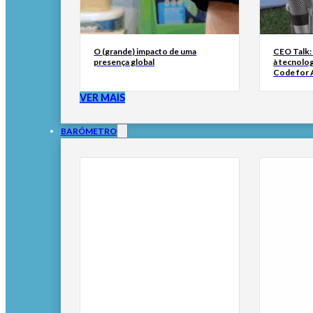
O (grande) impacto de uma
CEO Talk:
presença global
à tecnolog
Code for A
VER MAIS
BARÓMETRO