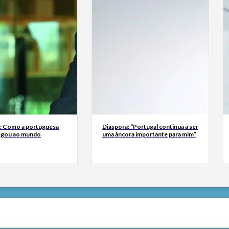
a: Como a portuguesa
Diáspora: “Portugal continua a ser
egou ao mundo
uma âncora importante para mim”