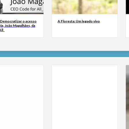
 Democratizar o acesso
A Floresta: Um legado vivo
ia, João Magalhães, da
ll_