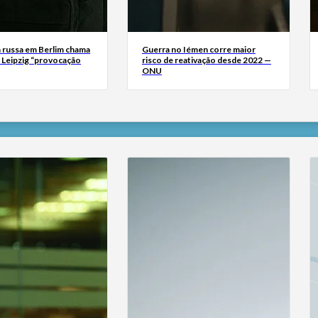
 russa em Berlim chama
Guerra no Iémen corre maior
m Leipzig “provocação
risco de reativação desde 2022 —
ONU