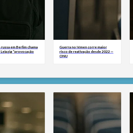
 russa em Berlim chama
Guerra no Iémen corre maior
m Leipzig “provocação
risco de reativação desde 2022 —
ONU