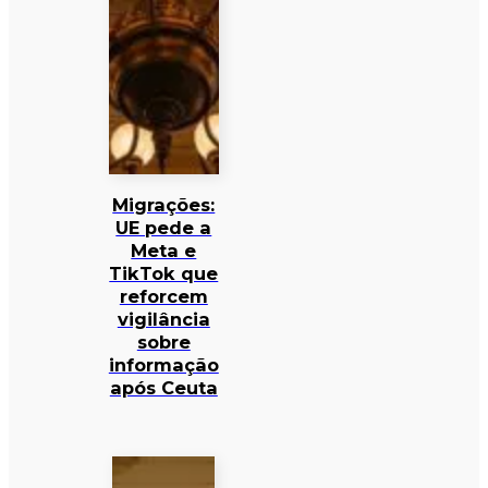
Migrações:
UE pede a
Meta e
TikTok que
reforcem
vigilância
sobre
informação
após Ceuta