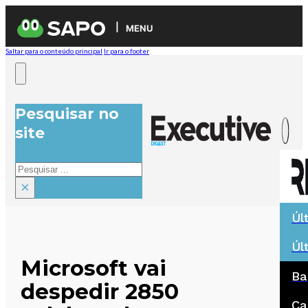
MENU
Saltar para o conteúdo principal
Ir para o footer
Pesquisar no
site
Pesquisar
×
Úl
Úl
Microsoft vai
Ba
despedir 2850
Ca