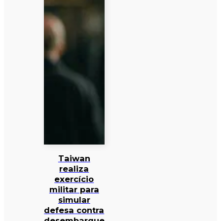
Taiwan
realiza
exercício
militar para
simular
defesa contra
desembarque