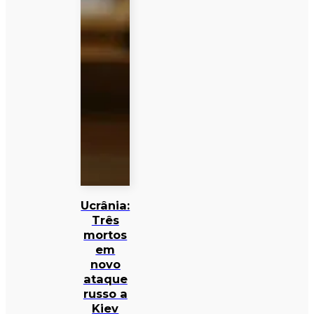
Ucrânia:
Três
mortos
em
novo
ataque
russo a
Kiev