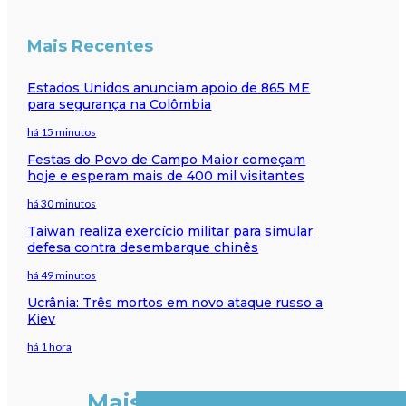
Mais Recentes
Estados Unidos anunciam apoio de 865 ME
para segurança na Colômbia
há 15 minutos
Festas do Povo de Campo Maior começam
hoje e esperam mais de 400 mil visitantes
há 30 minutos
Taiwan realiza exercício militar para simular
defesa contra desembarque chinês
há 49 minutos
Ucrânia: Três mortos em novo ataque russo a
Kiev
há 1 hora
Mais