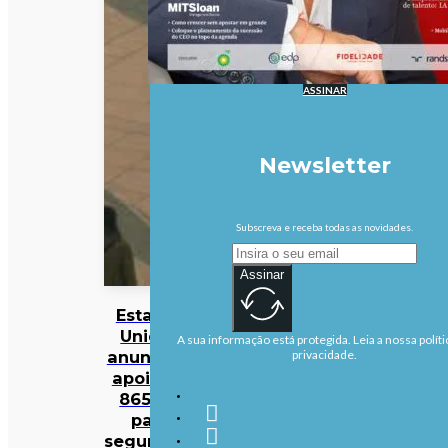
ASSINAR
Newsletter
Subscreva e receba todas as novidades.
Assinar
Estados
Unidos
A sua informação está protegida. Leia a nossa políti
anunciam
privacidade.
apoio de
865 ME
para
segurança