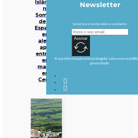
Islâmico
Newsletter
na
Somália
deixa
Subscreva e receba todas as novidades.
Espanha
em
Assinar
alerta
após
entrada
A sua informação está protegida. Leia a nossa políti
em
privacidade.
massa
em
Ceuta