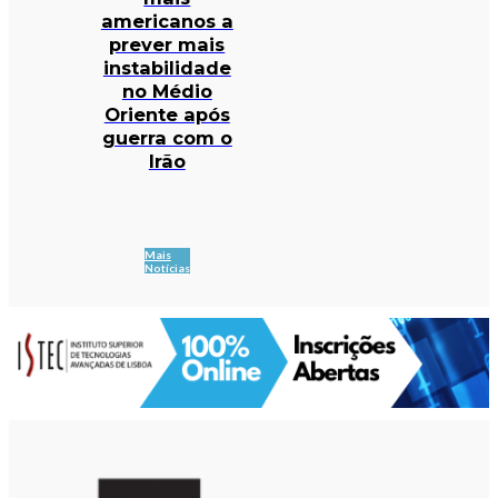
americanos a
prever mais
instabilidade
no Médio
Oriente após
guerra com o
Irão
Mais
Notícias