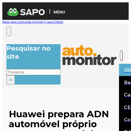
MENU
Saltar para o conteúdo principal
Ir para o footer
Pesquisar no
site
Úl
Pesquisar
×
Ba
Ca
CE
Huawei prepara ADN
Co
automóvel próprio