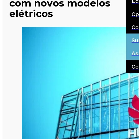
com novos modelos
Ed
elétricos
Op
Co
Su
As
Co