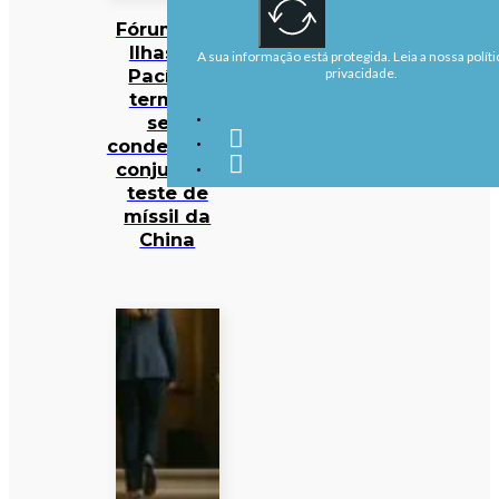
Fórum das
Ilhas do
A sua informação está protegida. Leia a nossa políti
Pacífico
privacidade.
termina
sem
condenação
conjunta a
teste de
míssil da
China