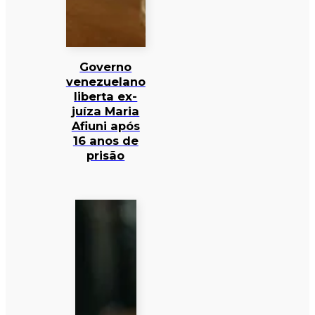
Governo
venezuelano
liberta ex-
juíza Maria
Afiuni após
16 anos de
prisão