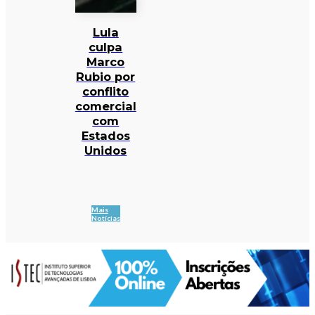
Lula
culpa
Marco
Rubio por
conflito
comercial
com
Estados
Unidos
Mais
Notícias