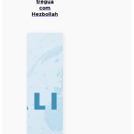
trégua
com
Hezbollah