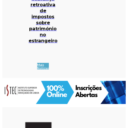
retroativa
de
impostos
sobre
património
no
estrangeiro
Mais
Notícias