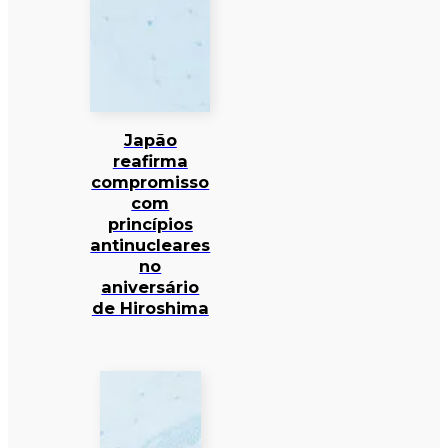
Japão
reafirma
compromisso
com
princípios
antinucleares
no
aniversário
de Hiroshima