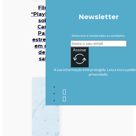
Filme
“Playback”
Newsletter
sobre
Carlos
Paião
Subscreva e receba todas as novidades.
estreia-se
em mais
Assinar
de 50
salas
A sua informação está protegida. Leia a nossa políti
privacidade.