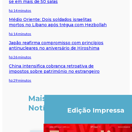
se em mais de 50 salas
há 14 minutos
Médio Oriente: Dois soldados israelitas
mortos no Líbano após trégua com Hezbollah
há 14 minutos
Japão reafirma compromisso com princípios
antinucleares no aniversário de Hiroshima
há 26 minutos
China intensifica cobrança retroativa de
impostos sobre património no estrangeiro
há 29 minutos
Mais
Notícias
Edição Impressa