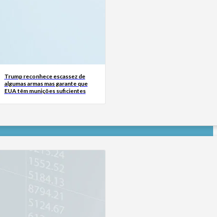
Trump reconhece escassez de
algumas armas mas garante que
EUA têm munições suficientes