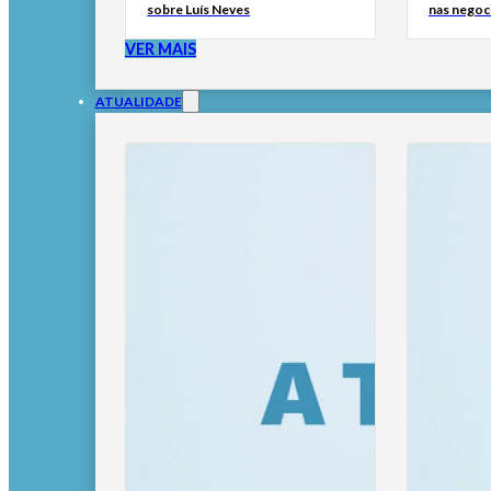
sobre Luís Neves
nas negoc
VER MAIS
ATUALIDADE