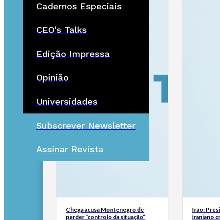
Cadernos Especiais
CEO's Talks
Edição Impressa
Opinião
Universidades
Subscrever Newsletter
Assinar Revista
Chega acusa Montenegro de
Irão: Pre
perder “controlo da situação”
iraniano c