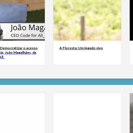
 Democratizar o acesso
A Floresta: Um legado vivo
ia, João Magalhães, da
ll_