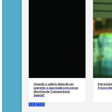
Quando o salário deixa de ser
Entrevist
segredo: o que muda com a nova
Fricon ch
directiva de Transparência
Salarial?
VER MAIS