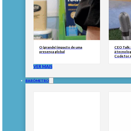
O (grande) impacto de uma
CEO Talk:
presença global
à tecnolog
Code for A
VER MAIS
BARÓMETRO