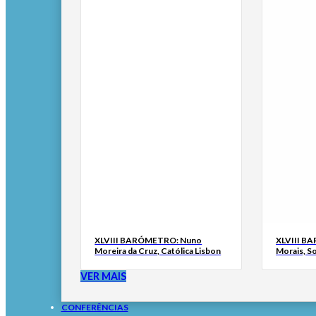
XLVIII BARÓMETRO: Nuno
XLVIII B
Moreira da Cruz, Católica Lisbon
Morais, S
VER MAIS
CONFERÊNCIAS