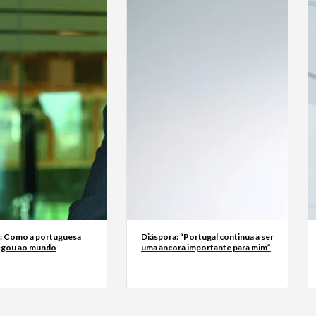
a: Como a portuguesa
Diáspora: “Portugal continua a ser
egou ao mundo
uma âncora importante para mim”