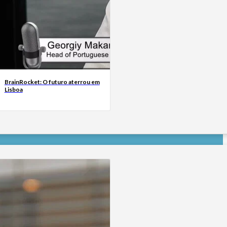
BrainRocket: O futuro aterrou em
Lisboa