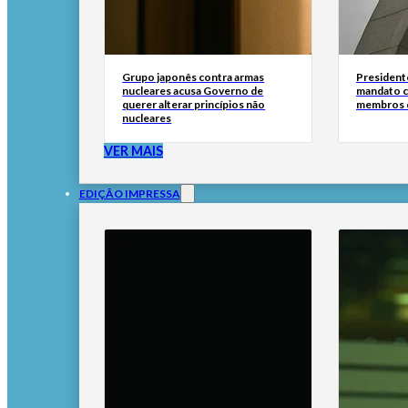
Grupo japonês contra armas
Presidente
nucleares acusa Governo de
mandato c
querer alterar princípios não
membros 
nucleares
VER MAIS
EDIÇÃO IMPRESSA