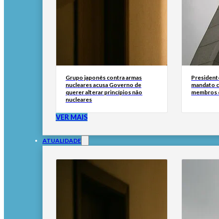
Grupo japonês contra armas
Presidente
nucleares acusa Governo de
mandato c
querer alterar princípios não
membros 
nucleares
VER MAIS
ATUALIDADE