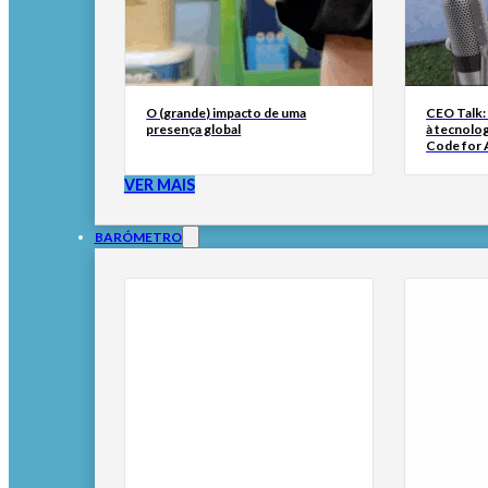
O (grande) impacto de uma
CEO Talk:
presença global
à tecnolog
Code for A
VER MAIS
BARÓMETRO