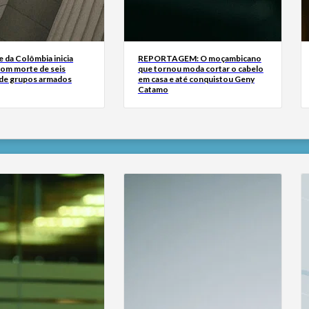
 da Colômbia inicia
REPORTAGEM: O moçambicano
om morte de seis
que tornou moda cortar o cabelo
de grupos armados
em casa e até conquistou Geny
Catamo