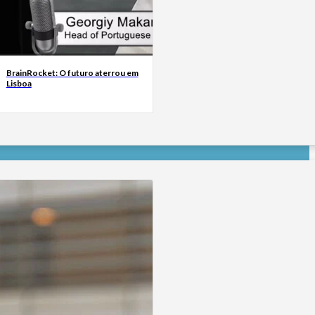
BrainRocket: O futuro aterrou em
Lisboa