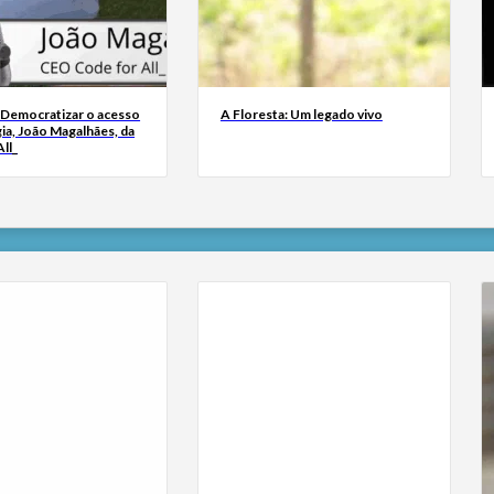
 Democratizar o acesso
A Floresta: Um legado vivo
ia, João Magalhães, da
ll_