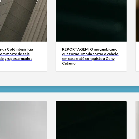
 da Colômbia inicia
REPORTAGEM: O moçambicano
om morte de seis
que tornou moda cortar o cabelo
de grupos armados
em casa e até conquistou Geny
Catamo