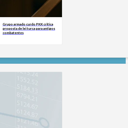
Grupo armado curdo PKK critica
proposta de lei turca para antigos
combatentes