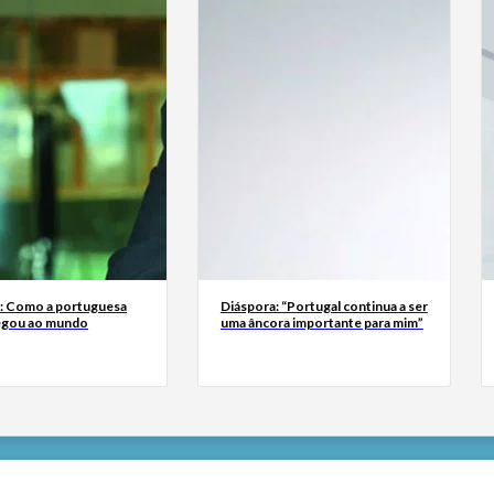
a: Como a portuguesa
Diáspora: “Portugal continua a ser
egou ao mundo
uma âncora importante para mim”