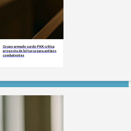
Grupo armado curdo PKK critica
proposta de lei turca para antigos
combatentes