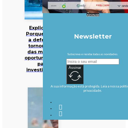
ASSINAR
Explicador:
Porque é que
Newsletter
a defesa se
tornou uma
das maiores
Subscreva e receba todas as novidades.
oportunidades
para
Assinar
investidores?
A sua informação está protegida. Leia a nossa políti
privacidade.