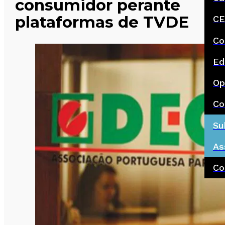
consumidor perante
plataformas de TVDE
CE
Co
Ed
Op
Co
Su
As
Co