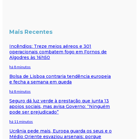
Mais Recentes
Incêndios: Treze meios aéreos e 301
operacionais combatem fogo em Fornos de
Algodres às 16h50
há 8 minutos
Bolsa de Lisboa contraria tendência europeia
e fecha a semana em queda
há 8 minutos
Seguro dá luz verde à prestação que junta 13
apoios sociais, mas avisa Governo: “Ninguém
pode ser prejudicado”
há 11 minutos
Ucrânia pede mais, Europa guarda os seus e o
Médio Oriente esvaziou arsenais: porque