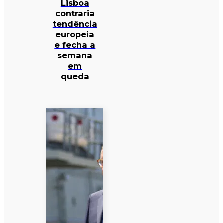
Lisboa
contraria
tendência
europeia
e fecha a
semana
em
queda