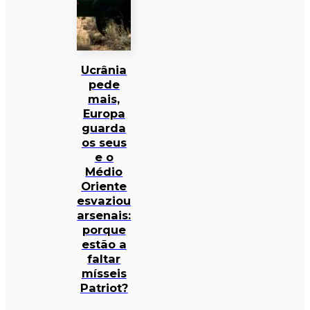
Ucrânia
pede
mais,
Europa
guarda
os seus
e o
Médio
Oriente
esvaziou
arsenais:
porque
estão a
faltar
mísseis
Patriot?