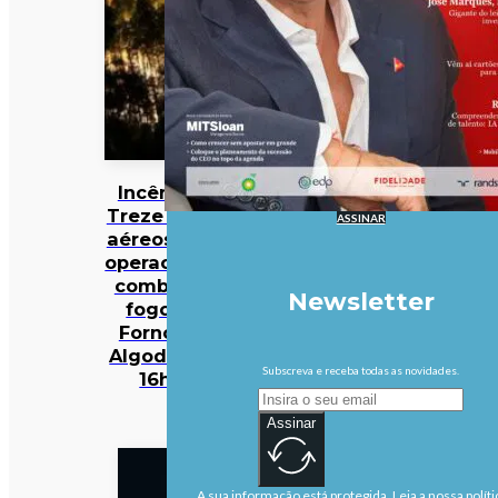
Incêndios:
Treze meios
ASSINAR
aéreos e 301
operacionais
combatem
Newsletter
fogo em
Fornos de
Algodres às
Subscreva e receba todas as novidades.
16h50
Assinar
A sua informação está protegida. Leia a nossa políti