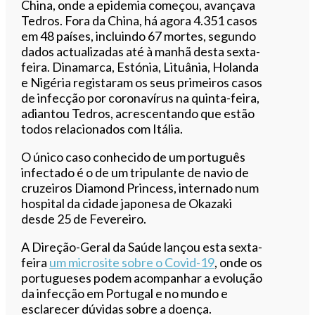
China, onde a epidemia começou, avançava
Tedros. Fora da China, há agora 4.351 casos
em 48 países, incluindo 67 mortes, segundo
dados actualizadas até à manhã desta sexta-
feira. Dinamarca, Estónia, Lituânia, Holanda
e Nigéria registaram os seus primeiros casos
de infecção por coronavírus na quinta-feira,
adiantou Tedros, acrescentando que estão
todos relacionados com Itália.
O único caso conhecido de um português
infectado é o de um tripulante de navio de
cruzeiros Diamond Princess, internado num
hospital da cidade japonesa de Okazaki
desde 25 de Fevereiro.
A Direção-Geral da Saúde lançou esta sexta-
feira
um microsite sobre o Covid-19
, onde os
portugueses podem acompanhar a evolução
da infecção em Portugal e no mundo e
esclarecer dúvidas sobre a doença.