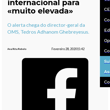
internacional para
«muito elevada»
CE
Co
O alerta chega do director-geral da
Ed
OMS, Tedros Adhanom Ghebreyesus.
Op
Fevereiro 28, 2020
15:42
Ana Rita Rebelo
Co
Su
As
Co