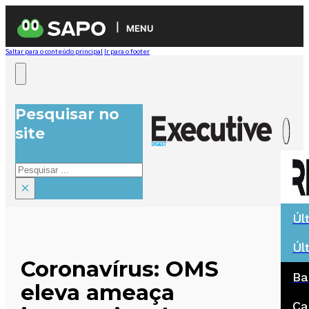
MENU
Saltar para o conteúdo principal
Ir para o footer
Pesquisar no
site
Pesquisar
×
Úl
Úl
Coronavírus: OMS
Ba
eleva ameaça
Ca