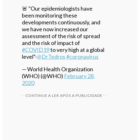
🚨 "Our epidemiologists have
been monitoring these
developments continuously, and
we have now increased our
assessment of the risk of spread
and the risk of impact of
#COVID19
to very high at a global
level"-
@DrTedros
#coronavirus
— World Health Organization
(WHO) (@WHO)
February 28,
2020
CONTINUE A LER APÓS A PUBLICIDADE