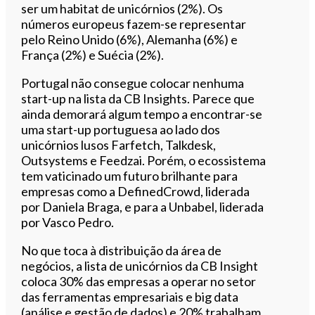
ser um habitat de unicórnios (2%). Os
números europeus fazem-se representar
pelo Reino Unido (6%), Alemanha (6%) e
França (2%) e Suécia (2%).
Portugal não consegue colocar nenhuma
start-up na lista da CB Insights. Parece que
ainda demorará algum tempo a encontrar-se
uma start-up portuguesa ao lado dos
unicórnios lusos Farfetch, Talkdesk,
Outsystems e Feedzai. Porém, o ecossistema
tem vaticinado um futuro brilhante para
empresas como a DefinedCrowd, liderada
por Daniela Braga, e para a Unbabel, liderada
por Vasco Pedro.
No que toca à distribuição da área de
negócios, a lista de unicórnios da CB Insight
coloca 30% das empresas a operar no setor
das ferramentas empresariais e big data
(análise e gestão de dados) e 20% trabalham