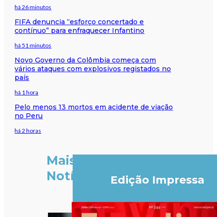
há 26 minutos
FIFA denuncia “esforço concertado e
contínuo” para enfraquecer Infantino
há 51 minutos
Novo Governo da Colômbia começa com
vários ataques com explosivos registados no
país
há 1 hora
Pelo menos 13 mortos em acidente de viação
no Peru
há 2 horas
Mais
Notícias
Edição Impressa