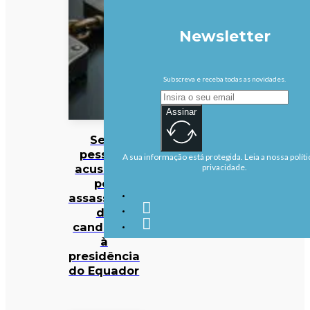
Newsletter
Subscreva e receba todas as novidades.
Assinar
Sete
pessoas
A sua informação está protegida. Leia a nossa políti
acusadas
privacidade.
por
assassinato
de
candidato
à
presidência
do Equador