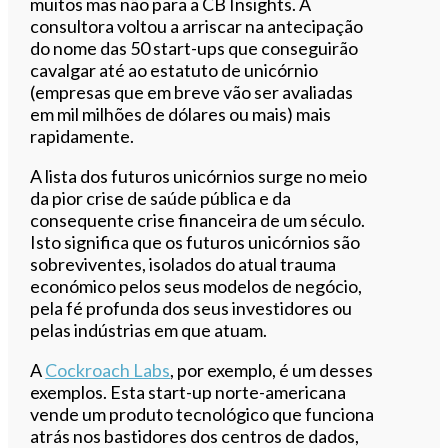
muitos mas não para a CB Insights. A
consultora voltou a arriscar na antecipação
do nome das 50 start-ups que conseguirão
cavalgar até ao estatuto de unicórnio
(empresas que em breve vão ser avaliadas
em mil milhões de dólares ou mais) mais
rapidamente.
A lista dos futuros unicórnios surge no meio
da pior crise de saúde pública e da
consequente crise financeira de um século.
Isto significa que os futuros unicórnios são
sobreviventes, isolados do atual trauma
económico pelos seus modelos de negócio,
pela fé profunda dos seus investidores ou
pelas indústrias em que atuam.
A
Cockroach Labs
, por exemplo, é um desses
exemplos. Esta start-up norte-americana
vende um produto tecnológico que funciona
atrás nos bastidores dos centros de dados,