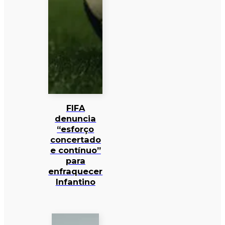
FIFA
denuncia
“esforço
concertado
e contínuo”
para
enfraquecer
Infantino