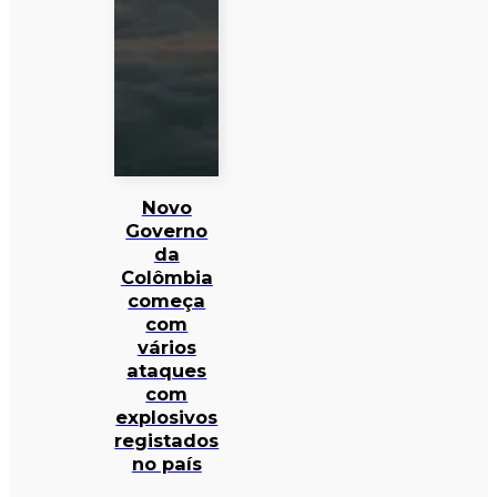
Novo
Governo
da
Colômbia
começa
com
vários
ataques
com
explosivos
registados
no país