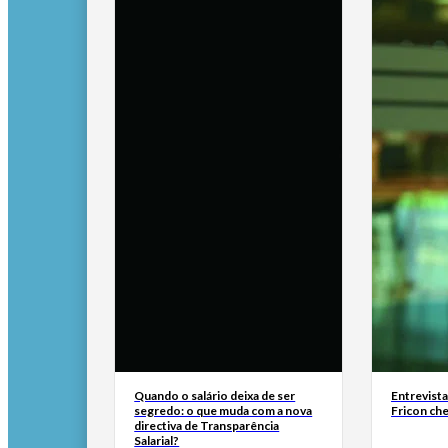
Quando o salário deixa de ser
Entrevist
segredo: o que muda com a nova
Fricon ch
directiva de Transparência
Salarial?