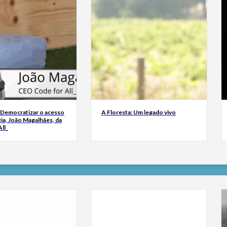
 Democratizar o acesso
A Floresta: Um legado vivo
ia, João Magalhães, da
ll_