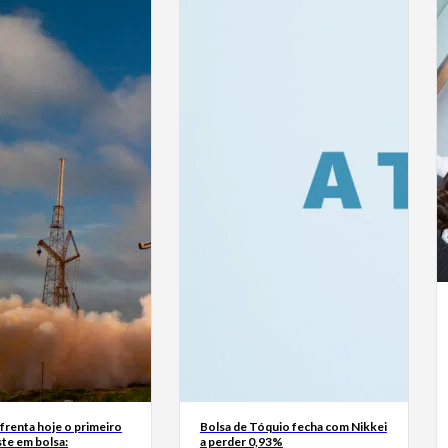
frenta hoje o primeiro
Bolsa de Tóquio fecha com Nikkei
te em bolsa:
a perder 0,93%