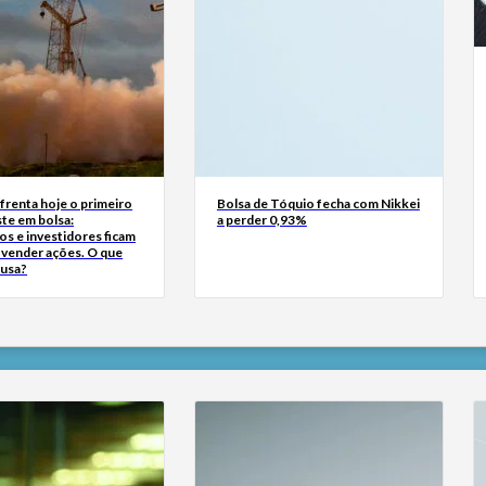
frenta hoje o primeiro
Bolsa de Tóquio fecha com Nikkei
te em bolsa:
a perder 0,93%
s e investidores ficam
a vender ações. O que
ausa?