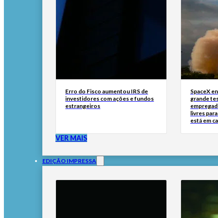
Erro do Fisco aumentou IRS de
SpaceX en
investidores com ações e fundos
grande tes
estrangeiros
empregado
livres par
está em c
VER MAIS
EDIÇÃO IMPRESSA