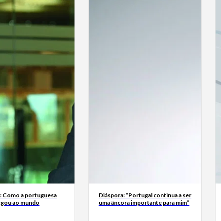
a: Como a portuguesa
Diáspora: “Portugal continua a ser
egou ao mundo
uma âncora importante para mim”