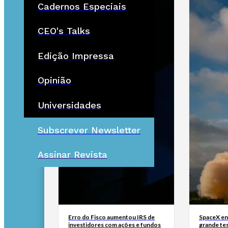
Cadernos Especiais
CEO's Talks
Edição Impressa
Opinião
Universidades
Subscrever Newsletter
Assinar Revista
Erro do Fisco aumentou IRS de
SpaceX en
investidores com ações e fundos
grande tes