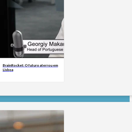
BrainRocket: O futuro aterrou em
Lisboa