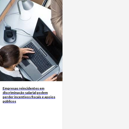
Empresas reincidentes em
discriminação salarial podem
perder incentivos fiscais e apoios
públicos