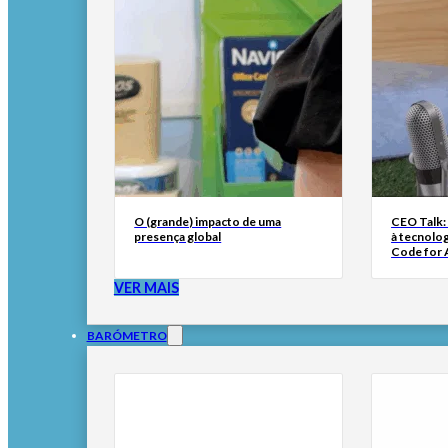
O (grande) impacto de uma
CEO Talk:
presença global
à tecnolog
Code for A
VER MAIS
BARÓMETRO