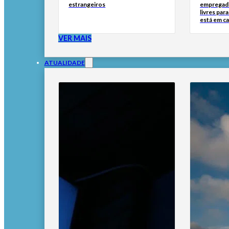
estrangeiros
empregado
livres par
está em c
VER MAIS
ATUALIDADE