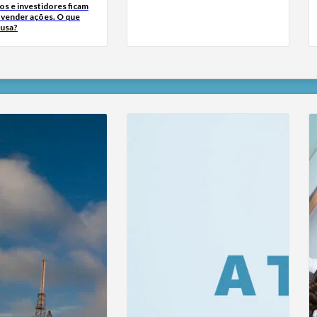
s e investidores ficam
a vender ações. O que
ausa?