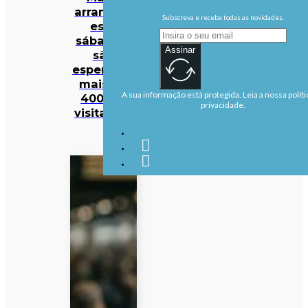
arrancam
Subscreva e receba todas as novidades.
este
sábado e
Assinar
são
esperados
mais de
A sua informação está protegida. Leia a nossa políti
400 mil
privacidade.
visitantes