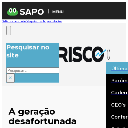
MENU
Saltar para o conteúdo principal
Ir para o footer
Pesquisar no
site
Última
Pesquisar
×
Baróm
Cadern
CEO's 
A geração
Confer
desafortunada