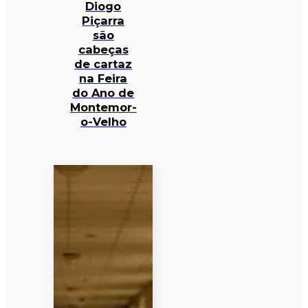
Diogo
Piçarra
são
cabeças
de cartaz
na Feira
do Ano de
Montemor-
o-Velho