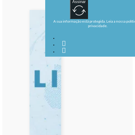
Assinar
A sua informação está protegida. Leia a nossa políti
privacidade.