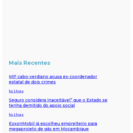
Mais Recentes
MP cabo-verdiano acusa ex-coordenador
estatal de dois crimes
há 1 hora
Seguro considera inaceitável” que o Estado se
tenha demitido do apoio social
há 1 hora
ExxonMobil já escolheu empreiteiro para
megaprojeto de gás em Moçambique