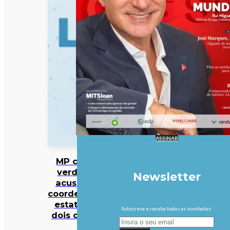
ASSINAR
MP cabo-
verdiano
Newsletter
acusa ex-
coordenador
estatal de
Subscreva e receba todas as novidades.
dois crimes