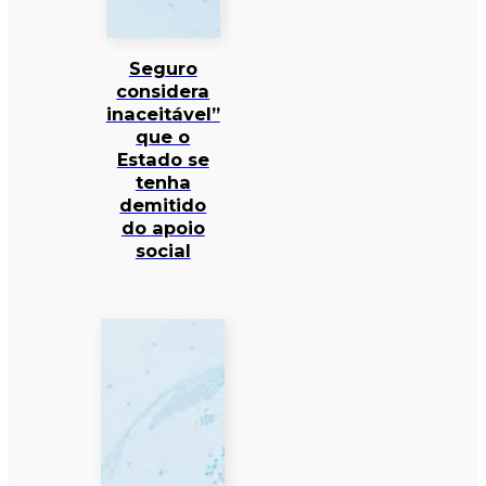
Seguro
considera
inaceitável”
que o
Estado se
tenha
demitido
do apoio
social