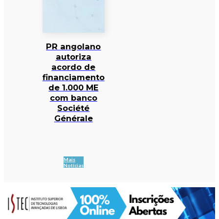
PR angolano
autoriza
acordo de
financiamento
de 1.000 ME
com banco
Société
Générale
Mais
Notícias