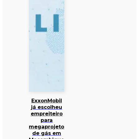
ExxonMobil
já escolheu
empreiteiro
para
megaprojeto
de gás em