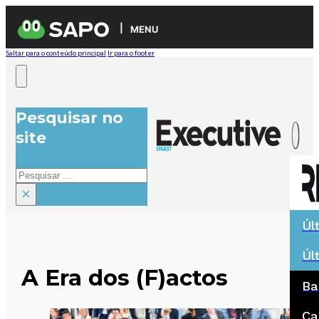
MENU
Saltar para o conteúdo principal
Ir para o footer
Pesquisar no
site
Pesquisar
×
Úl
Úl
A Era dos (F)actos
Ba
Ca