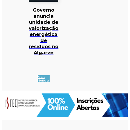
Governo
anuncia
unidade de
valorização
energética
de
resíduos no
Algarve
Mais
Notícias