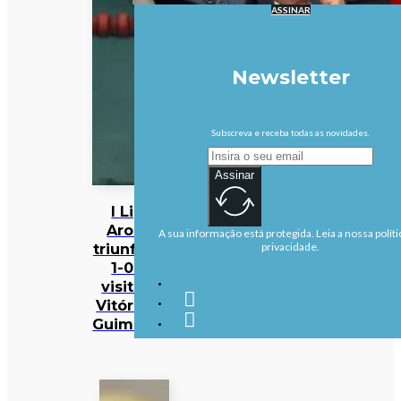
ASSINAR
Newsletter
Subscreva e receba todas as novidades.
Assinar
I Liga:
Arouca
A sua informação está protegida. Leia a nossa políti
triunfa por
privacidade.
1-0 na
visita ao
Vitória de
Guimarães