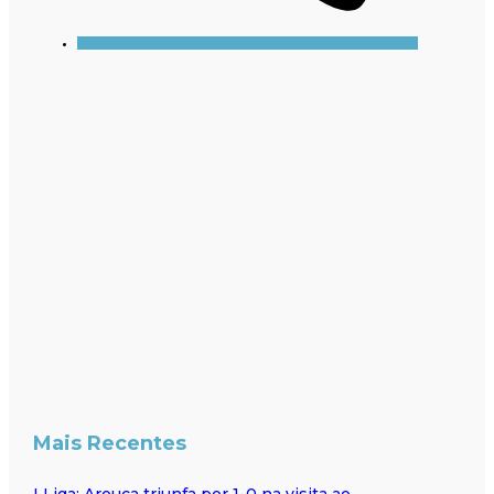
Mais Recentes
I Liga: Arouca triunfa por 1-0 na visita ao