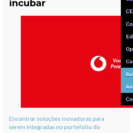
incubar
CE
Co
Ed
Op
Co
Su
As
Co
Encontrar soluções inovadoras para
serem integradas no portefólio do