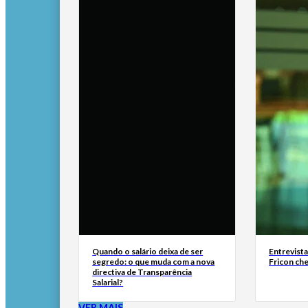
Quando o salário deixa de ser
Entrevist
segredo: o que muda com a nova
Fricon ch
directiva de Transparência
Salarial?
VER MAIS