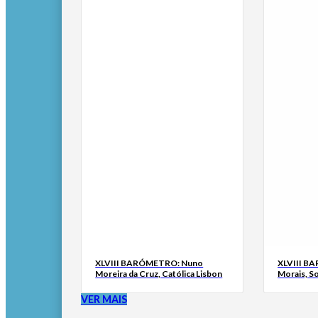
XLVIII BARÓMETRO: Nuno
XLVIII B
Moreira da Cruz, Católica Lisbon
Morais, S
VER MAIS