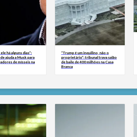
 ele há alguns dias”:
“Trump é um inquilino, não o
de ajuda a Musk para
proprietário”: tribunal trava salão
çadores de mísseis na
de baile de 400 milhões na Casa
Branca