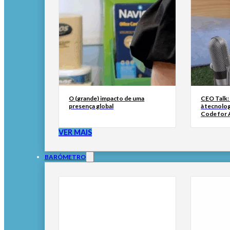
O (grande) impacto de uma
CEO Talk:
presença global
à tecnolog
Code for A
VER MAIS
BARÓMETRO