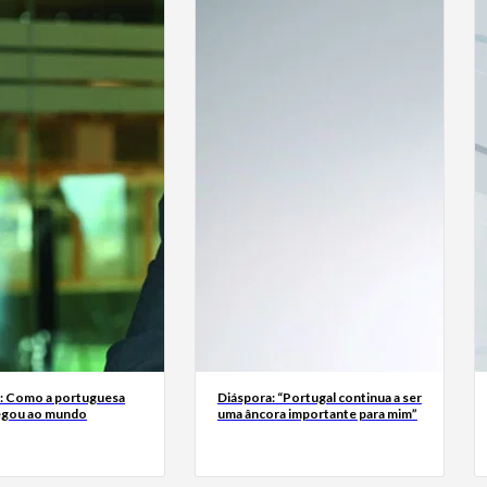
a: Como a portuguesa
Diáspora: “Portugal continua a ser
egou ao mundo
uma âncora importante para mim”