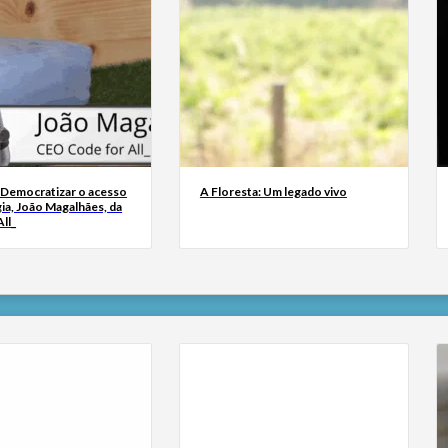
 Democratizar o acesso
A Floresta: Um legado vivo
ia, João Magalhães, da
ll_