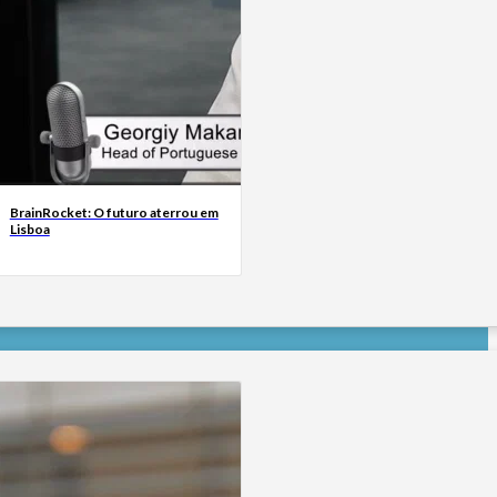
BrainRocket: O futuro aterrou em
Lisboa