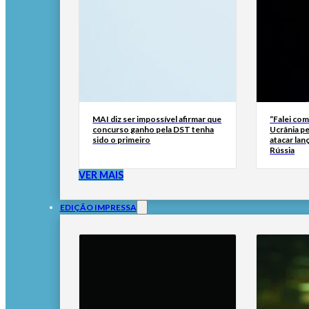
MAI diz ser impossível afirmar que
“Falei com
concurso ganho pela DST tenha
Ucrânia pe
sido o primeiro
atacar lan
Rússia
VER MAIS
EDIÇÃO IMPRESSA