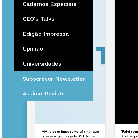
Cadernos Especiais
CEO's Talks
Edição Impressa
Opinião
Universidades
Subscrever Newsletter
Assinar Revista
MAI diz ser impossível afirmar que
“Falei com
concurso ganho pela DST tenha
Ucrânia pe