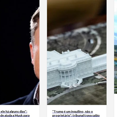
 ele há alguns dias”:
“Trump é um inquilino, não o
de ajuda a Musk para
proprietário”: tribunal trava salão