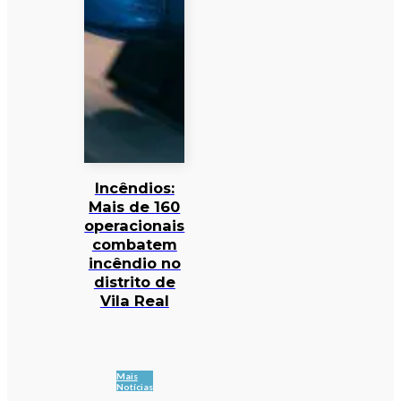
Incêndios:
Mais de 160
operacionais
combatem
incêndio no
distrito de
Vila Real
Mais
Notícias