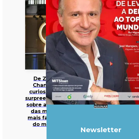
De Zara a
Chanel: 12
curiosidades
surpreendentes
sobre algumas
ASSINAR
das marcas
mais famosas
do mundo
Newsletter