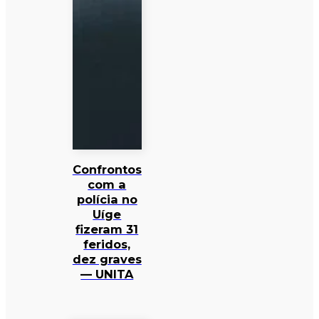
Confrontos
com a
polícia no
Uíge
fizeram 31
feridos,
dez graves
— UNITA