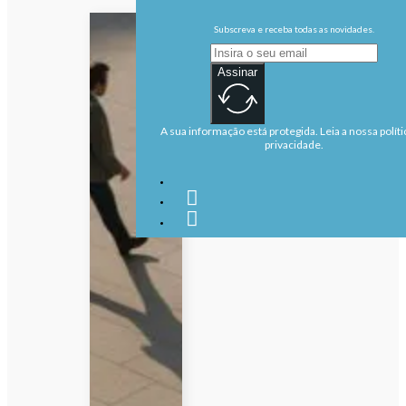
Subscreva e receba todas as novidades.
Assinar
A sua informação está protegida. Leia a nossa políti
privacidade.