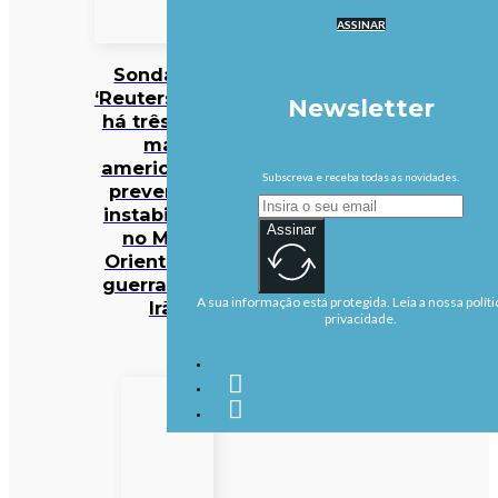
ASSINAR
Sondagem
‘Reuters/Ipsos’:
Newsletter
há três vezes
mais
americanos a
Subscreva e receba todas as novidades.
prever mais
instabilidade
Assinar
no Médio
Oriente após
guerra com o
A sua informação está protegida. Leia a nossa políti
Irão
privacidade.