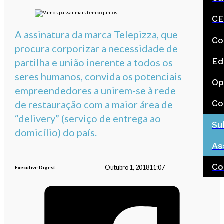
CE
A assinatura da marca Telepizza, que
Co
procura corporizar a necessidade de
Ed
partilha e união inerente a todos os
seres humanos, convida os potenciais
Op
empreendedores a unirem-se à rede
Co
de restauração com a maior área de
“delivery” (serviço de entrega ao
Su
domicílio) do país.
As
Co
Outubro 1, 2018
11:07
Executive Digest