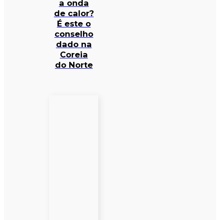
a onda
de calor?
É este o
conselho
dado na
Coreia
do Norte