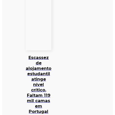
Escassez
de
alojamento
estudantil
atinge
nível
crítico.
Faltam 119
mil camas
em
Portugal