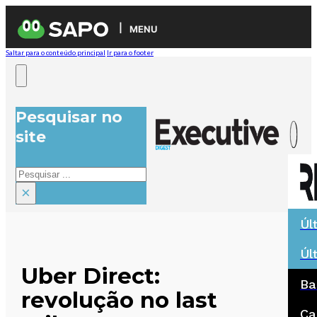
MENU
Saltar para o conteúdo principal
Ir para o footer
Pesquisar no
site
Pesquisar
×
Úl
Úl
Uber Direct:
Ba
revolução no last
Ca