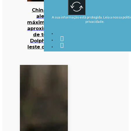
China em
alerta
A sua informação está protegida. Leia a nossa políti
máximo com
privacidade.
aproximação
de tufão
Dolphin ao
leste do país