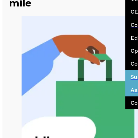
mile
CE
Co
Ed
Op
Co
Su
As
Co