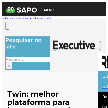
MENU
Saltar para o conteúdo principal
Ir para o footer
Pesquisar no
site
Pesquisar
×
Úl
Úl
Twin: melhor
Ba
plataforma para
Ca