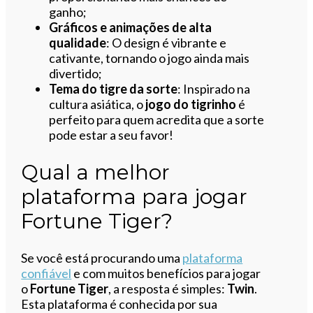
ganho;
Gráficos e animações de alta
qualidade
: O design é vibrante e
cativante, tornando o jogo ainda mais
divertido;
Tema do tigre da sorte
: Inspirado na
cultura asiática, o
jogo do tigrinho
é
perfeito para quem acredita que a sorte
pode estar a seu favor!
Qual a melhor
plataforma para jogar
Fortune Tiger?
Se você está procurando uma
plataforma
confiável
e com muitos benefícios para jogar
o
Fortune Tiger
, a resposta é simples:
Twin
.
Esta plataforma é conhecida por sua