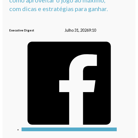
como aproveitar o jogo ao máximo,
com dicas e estratégias para ganhar.
Julho 31, 2026
9:10
Executive Digest