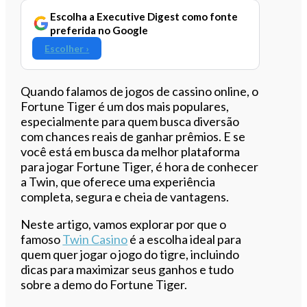
Escolha a Executive Digest como fonte
preferida no Google
Escolher ›
Quando falamos de jogos de cassino online, o
Fortune Tiger é um dos mais populares,
especialmente para quem busca diversão
com chances reais de ganhar prêmios. E se
você está em busca da melhor plataforma
para jogar Fortune Tiger, é hora de conhecer
a Twin, que oferece uma experiência
completa, segura e cheia de vantagens.
Neste artigo, vamos explorar por que o
famoso
Twin Casino
é a escolha ideal para
quem quer jogar o jogo do tigre, incluindo
dicas para maximizar seus ganhos e tudo
sobre a demo do Fortune Tiger.