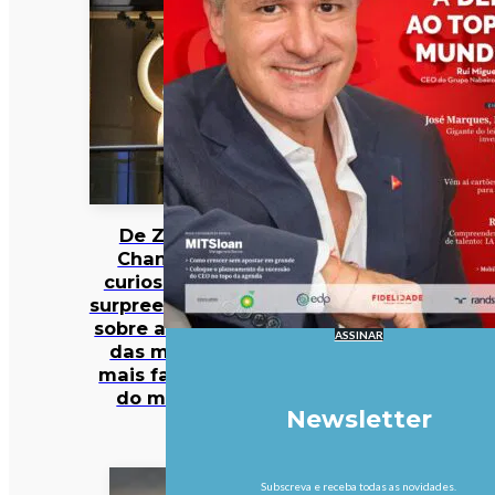
De Zara a
Chanel: 12
curiosidades
surpreendentes
sobre algumas
ASSINAR
das marcas
mais famosas
do mundo
Newsletter
Subscreva e receba todas as novidades.