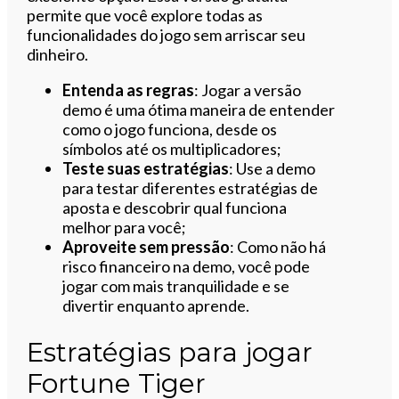
permite que você explore todas as
funcionalidades do jogo sem arriscar seu
dinheiro.
Entenda as regras
: Jogar a versão
demo é uma ótima maneira de entender
como o jogo funciona, desde os
símbolos até os multiplicadores;
Teste suas estratégias
: Use a demo
para testar diferentes estratégias de
aposta e descobrir qual funciona
melhor para você;
Aproveite sem pressão
: Como não há
risco financeiro na demo, você pode
jogar com mais tranquilidade e se
divertir enquanto aprende.
Estratégias para jogar
Fortune Tiger