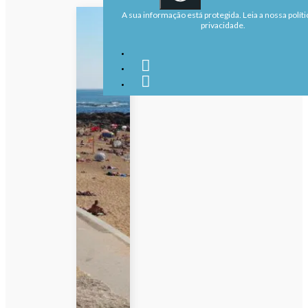
A sua informação está protegida. Leia a nossa políti
privacidade.