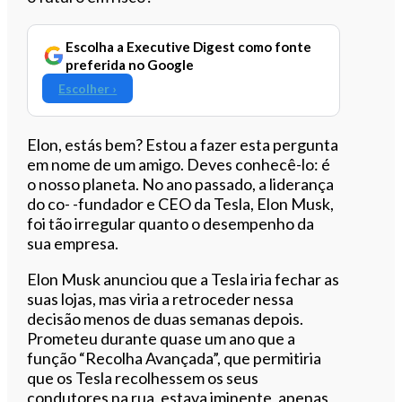
Escolha a Executive Digest como fonte
preferida no Google
Escolher ›
Elon, estás bem? Estou a fazer esta pergunta
em nome de um amigo. Deves conhecê-lo: é
o nosso planeta. No ano passado, a liderança
do co- -fundador e CEO da Tesla, Elon Musk,
foi tão irregular quanto o desempenho da
sua empresa.
Elon Musk anunciou que a Tesla iria fechar as
suas lojas, mas viria a retroceder nessa
decisão menos de duas semanas depois.
Prometeu durante quase um ano que a
função “Recolha Avançada”, que permitiria
que os Tesla recolhessem os seus
condutores na rua, estava iminente, apenas