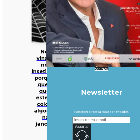
Nem
vinagre
nem
ASSINAR
inseticidas:
porque é
que há
quem
Newsletter
esteja a
colocar
algodões
Subscreva e receba todas as novidades.
nas
janelas?
Assinar