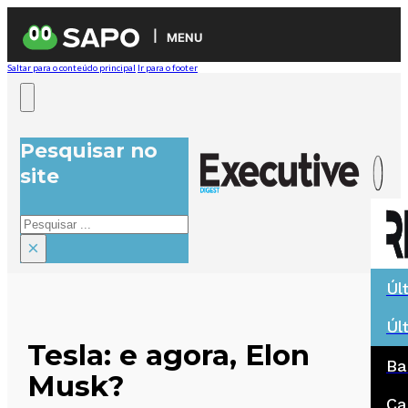
MENU
Saltar para o conteúdo principal
Ir para o footer
Pesquisar no
site
Pesquisar
×
Úl
Úl
Tesla: e agora, Elon
Ba
Musk?
Ca