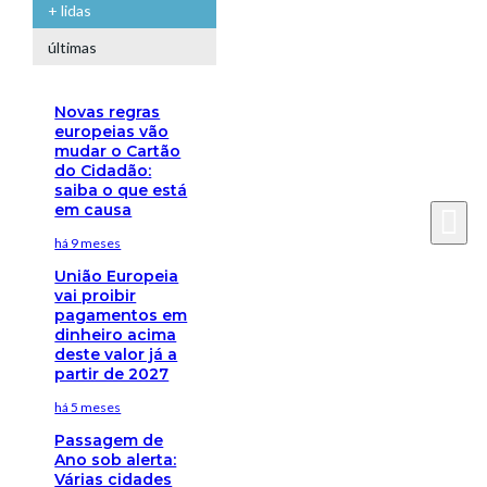
+ lidas
últimas
Novas regras
europeias vão
mudar o Cartão
do Cidadão:
saiba o que está
em causa
há 9 meses
União Europeia
vai proibir
pagamentos em
dinheiro acima
deste valor já a
partir de 2027
há 5 meses
Passagem de
Ano sob alerta:
Várias cidades