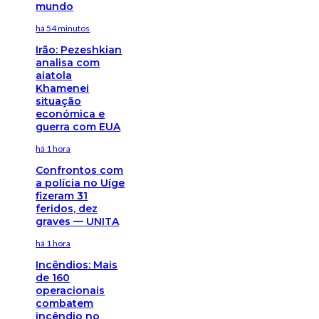
mundo
há 54 minutos
Irão: Pezeshkian
analisa com
aiatola
Khamenei
situação
económica e
guerra com EUA
há 1 hora
Confrontos com
a polícia no Uíge
fizeram 31
feridos, dez
graves — UNITA
há 1 hora
Incêndios: Mais
de 160
operacionais
combatem
incêndio no