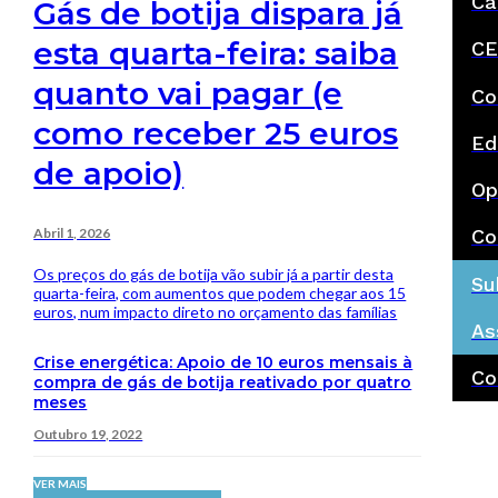
Ca
Gás de botija dispara já
esta quarta-feira: saiba
CE
quanto vai pagar (e
Co
como receber 25 euros
Ed
de apoio)
Op
Abril 1, 2026
Co
Os preços do gás de botija vão subir já a partir desta
Su
quarta-feira, com aumentos que podem chegar aos 15
euros, num impacto direto no orçamento das famílias
As
Crise energética: Apoio de 10 euros mensais à
Co
compra de gás de botija reativado por quatro
meses
Outubro 19, 2022
VER MAIS