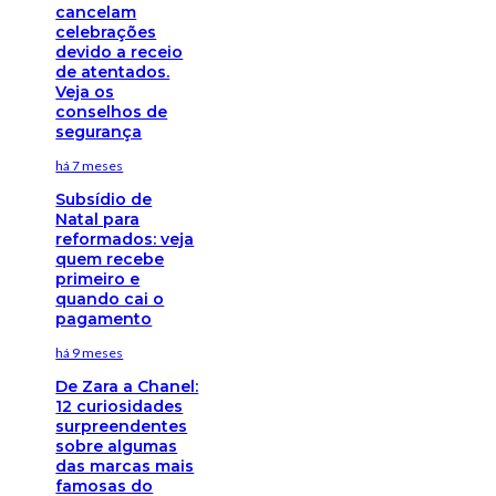
cancelam
celebrações
devido a receio
de atentados.
Veja os
conselhos de
segurança
há 7 meses
Subsídio de
Natal para
reformados: veja
quem recebe
primeiro e
quando cai o
pagamento
há 9 meses
De Zara a Chanel:
12 curiosidades
surpreendentes
sobre algumas
das marcas mais
famosas do