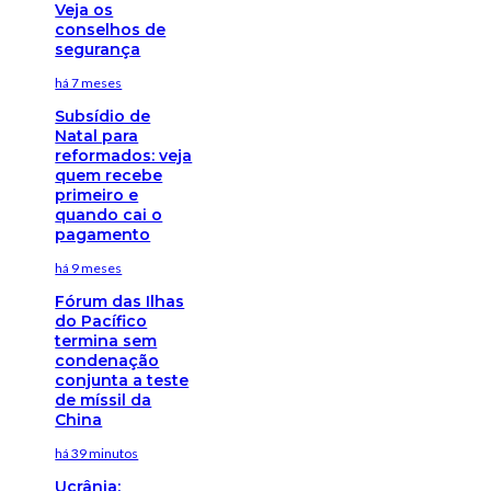
Veja os
conselhos de
segurança
há 7 meses
Subsídio de
Natal para
reformados: veja
quem recebe
primeiro e
quando cai o
pagamento
há 9 meses
Fórum das Ilhas
do Pacífico
termina sem
condenação
conjunta a teste
de míssil da
China
há 39 minutos
Ucrânia: