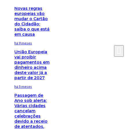
Novas regras
europeias vão
mudar o Cartão
do Cidadão:
saiba o que está
em causa
há 9 meses
União Europeia
vai proibir
pagamentos em
dinheiro acima
deste valor já a
partir de 2027
há 5 meses
Passagem de
Ano sob alerta:
Várias cidades
cancelam
celebrações
devido a receio
de atentados.