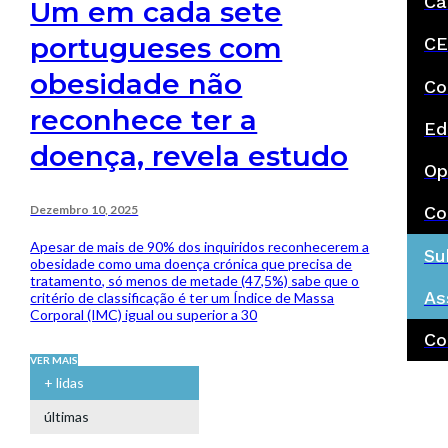
Ca
Um em cada sete
portugueses com
CE
obesidade não
Co
reconhece ter a
Ed
doença, revela estudo
Op
Dezembro 10, 2025
Co
Apesar de mais de 90% dos inquiridos reconhecerem a
Su
obesidade como uma doença crónica que precisa de
tratamento, só menos de metade (47,5%) sabe que o
As
critério de classificação é ter um Índice de Massa
Corporal (IMC) igual ou superior a 30
Co
VER MAIS
+ lidas
últimas