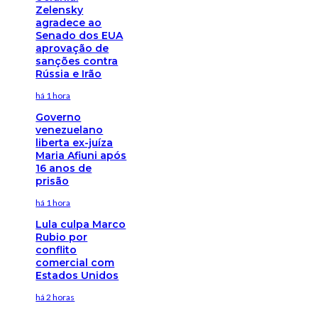
Zelensky
agradece ao
Senado dos EUA
aprovação de
sanções contra
Rússia e Irão
há 1 hora
Governo
venezuelano
liberta ex-juíza
Maria Afiuni após
16 anos de
prisão
há 1 hora
Lula culpa Marco
Rubio por
conflito
comercial com
Estados Unidos
há 2 horas