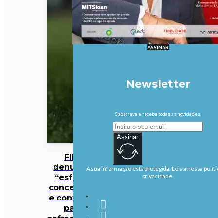
ASSINAR
Newsletter
Subscreva e receba todas as novidades.
Assinar
FIFA
denuncia
A sua informação está protegida. Leia a nossa políti
“esforço
privacidade.
concertado
e contínuo”
para
enfraquecer