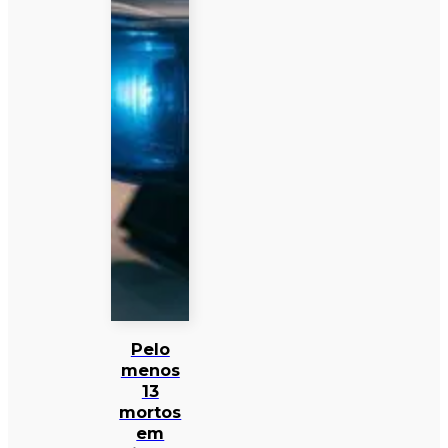
Pelo
menos
13
mortos
em