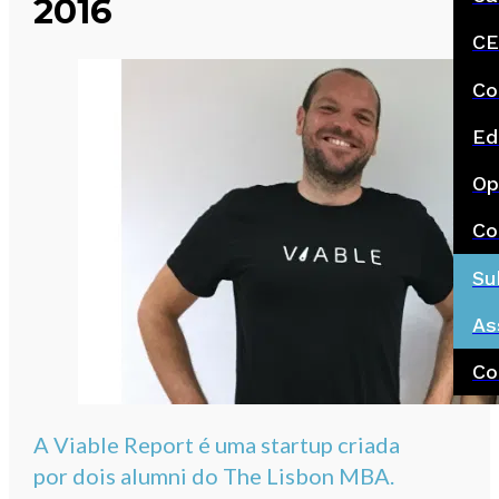
2016
CE
Co
Ed
Op
Co
Su
As
Co
A Viable Report é uma startup criada
por dois alumni do The Lisbon MBA.