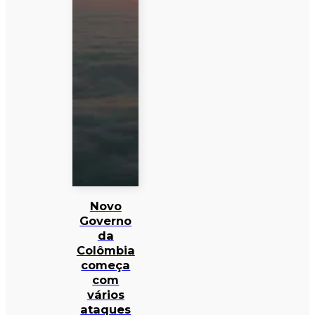
Novo
Governo
da
Colômbia
começa
com
vários
ataques