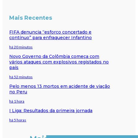
Mais Recentes
FIFA denuncia “esforço concertado e
contínuo” para enfraquecer Infantino
há 20 minutos
Novo Governo da Colômbia começa com
vários ataques com explosivos registados no
país
há 52 minutos
Pelo menos 13 mortos em acidente de viação
no Peru
há 1 hora
I Liga: Resultados da primeira jornada
há 5 horas