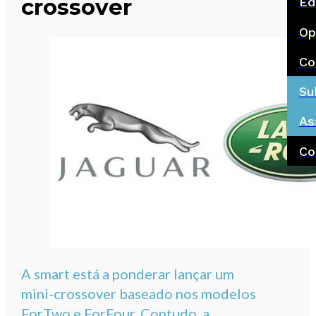
crossover
Ed
Op
Co
Su
As
Co
A smart está a ponderar lançar um
mini-crossover baseado nos modelos
ForTwo e ForFour. Contudo, a