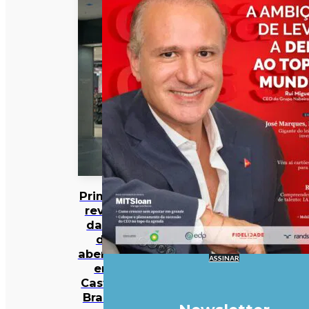
Primark
revela
datas
de
abertura
ASSINAR
em
Castelo
Branco