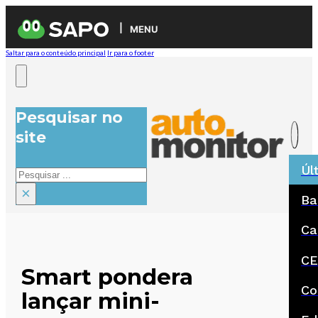
MENU
Saltar para o conteúdo principal
Ir para o footer
Pesquisar no
site
Úl
Pesquisar
×
Ba
Ca
CE
Smart pondera
Co
lançar mini-