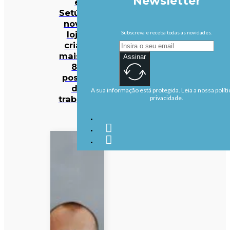
Newsletter
e
Setúbal:
novas
lojas
Subscreva e receba todas as novidades.
criam
mais de
Assinar
80
postos
de
A sua informação está protegida. Leia a nossa políti
trabalho
privacidade.