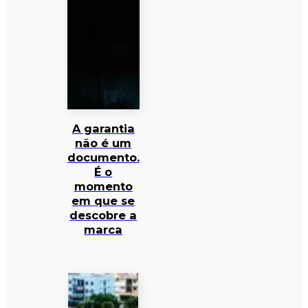
A garantia
não é um
documento.
É o
momento
em que se
descobre a
marca