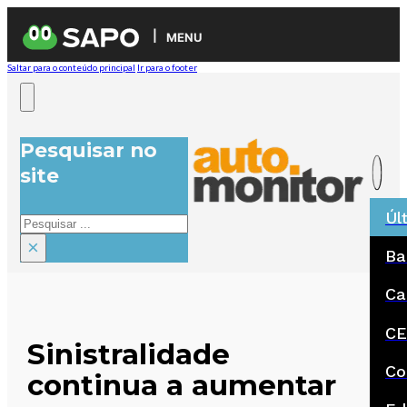
MENU
Saltar para o conteúdo principal
Ir para o footer
Pesquisar no
site
Úl
Pesquisar
×
Ba
Ca
CE
Sinistralidade
Co
continua a aumentar