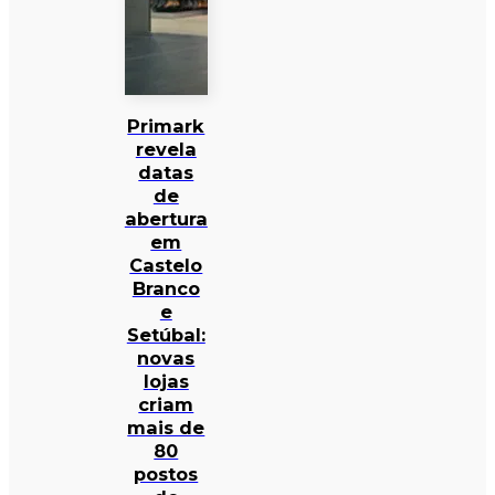
Primark
revela
datas
de
abertura
em
Castelo
Branco
e
Setúbal:
novas
lojas
criam
mais de
80
postos