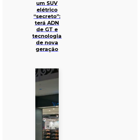
um SUV
elétrico
“secreto”:
terá ADN
de GT e
tecnologia
de nova
geração