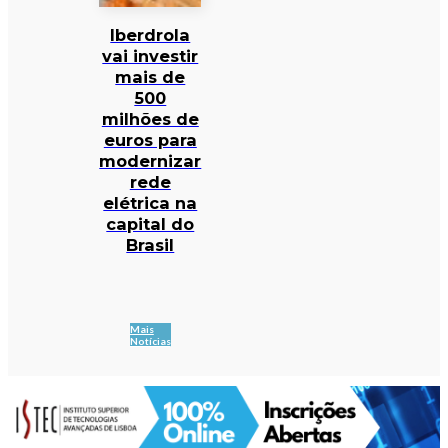
Iberdrola
vai investir
mais de
500
milhões de
euros para
modernizar
rede
elétrica na
capital do
Brasil
Mais
Notícias