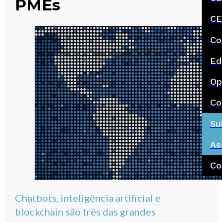
PMEs
CE
Co
Ed
Op
Co
Su
As
Co
Chatbots, inteligência artificial e
blockchain são três das grandes