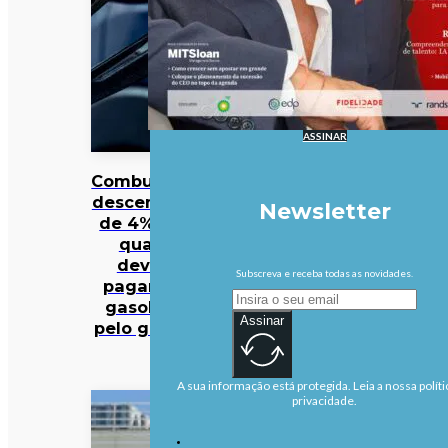
ASSINAR
Combustíveis
descem mais
Newsletter
de 4%. Veja
quanto
deveria
Subscreva e receba todas as novidades.
pagar pela
gasolina e
Assinar
pelo gasóleo
A sua informação está protegida. Leia a nossa políti
privacidade.