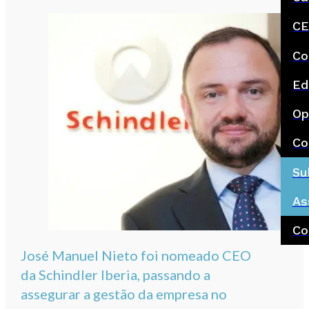
CE
Co
Ed
Op
Co
Su
As
Co
José Manuel Nieto foi nomeado CEO
da Schindler Iberia, passando a
assegurar a gestão da empresa no