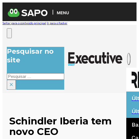
MENU
Saltar para o conteúdo principal
Ir para o footer
Pesquisar no
site
Pesquisar
×
Úl
Úl
Schindler Iberia tem
Ba
novo CEO
Ca