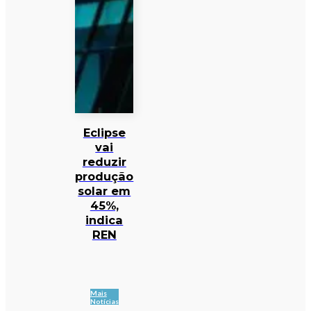
Eclipse
vai
reduzir
produção
solar em
45%,
indica
REN
Mais
Notícias