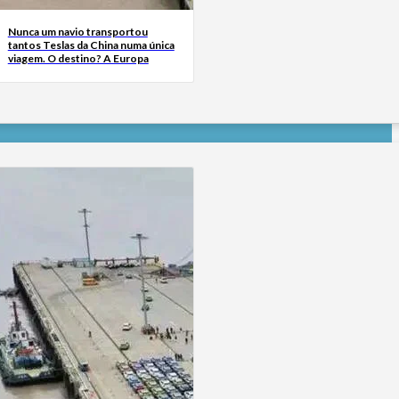
Nunca um navio transportou
tantos Teslas da China numa única
viagem. O destino? A Europa