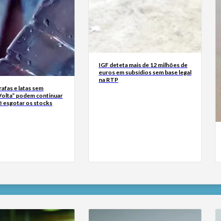
IGF deteta mais de 12 milhões de
euros em subsídios sem base legal
na RTP
rrafas e latas sem
Volta” podem continuar
é esgotar os stocks