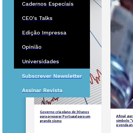
Cadernos Especiais
CEO's Talks
Edição Impressa
Opinião
Universidades
Subscrever Newsletter
Assinar Revista
Governo cria plano de 30 anos
Afinal, ga
para preparar Portugal para um
símbolo “
grande sismo
à venda at