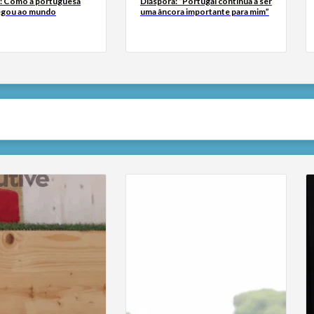
a: Como a portuguesa
Diáspora: “Portugal continua a ser
egou ao mundo
uma âncora importante para mim”