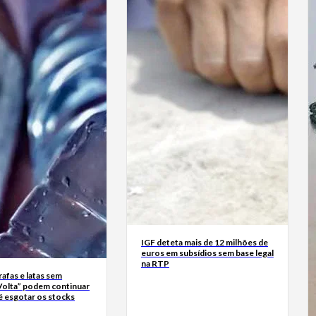
IGF deteta mais de 12 milhões de
euros em subsídios sem base legal
na RTP
rrafas e latas sem
Volta” podem continuar
é esgotar os stocks