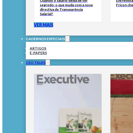
Quando o salário deixa de ser
Entrevist
segredo: o que muda com a nova
Fricon ch
directiva de Transparência
Salarial?
VER MAIS
CADERNOS ESPECIAIS
ARTIGOS
E-PAPERS
CEO TALKS