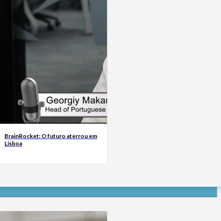
BrainRocket: O futuro aterrou em
Lisboa