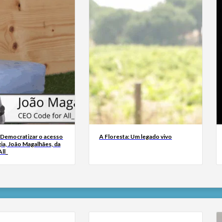
 Democratizar o acesso
A Floresta: Um legado vivo
ia, João Magalhães, da
ll_