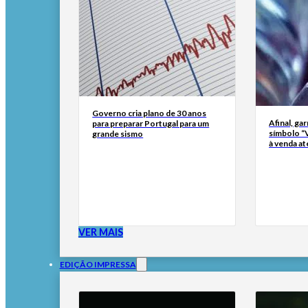
Governo cria plano de 30 anos
Afinal, ga
para preparar Portugal para um
símbolo “
grande sismo
à venda at
VER MAIS
EDIÇÃO IMPRESSA