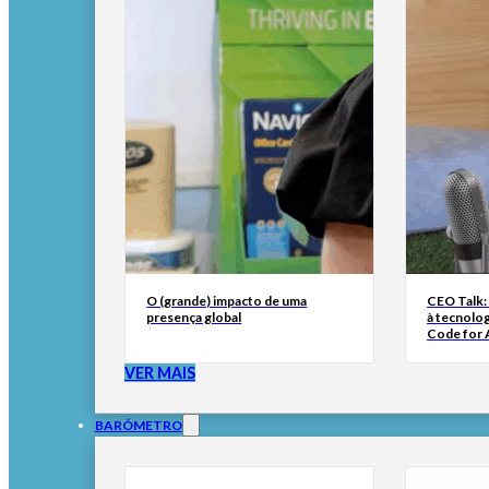
O (grande) impacto de uma
CEO Talk:
presença global
à tecnolog
Code for A
VER MAIS
BARÓMETRO