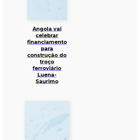
Angola vai
celebrar
financiamento
para
construção do
troço
ferroviário
Luena-
Saurimo