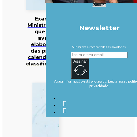
ASSINAR
Exames:
Ministro pede
Newsletter
que CNE
avalie
elaboração
Subscreva e receba todas as novidades.
das provas,
calendários e
Assinar
classificadores
A sua informação está protegida. Leia a nossa políti
privacidade.