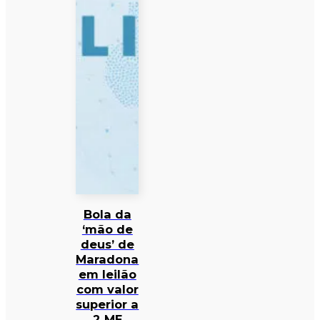
Bola da
‘mão de
deus’ de
Maradona
em leilão
com valor
superior a
2 ME