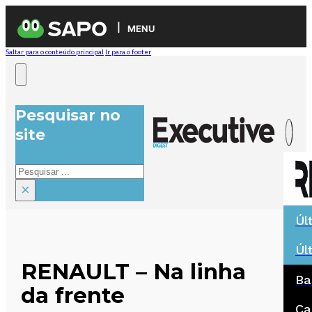
MENU
Saltar para o conteúdo principal
Ir para o footer
Pesquisar no
site
Pesquisar
×
Úl
Úl
RENAULT – Na linha
Ba
da frente
Ca