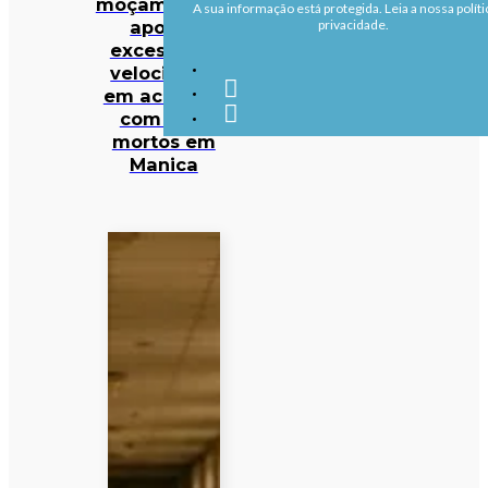
moçambicana
A sua informação está protegida. Leia a nossa políti
aponta
privacidade.
excesso de
velocidade
em acidente
com sete
mortos em
Manica