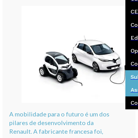
CE
Co
Ed
Op
Co
Su
As
Co
A mobilidade para o futuro é um dos
pilares de desenvolvimento da
Renault. A fabricante francesa foi,