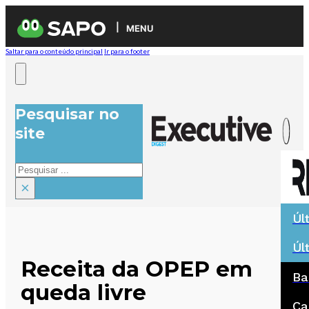
MENU
Saltar para o conteúdo principal
Ir para o footer
Pesquisar no
site
Pesquisar
×
Úl
Úl
Receita da OPEP em
Ba
queda livre
Ca