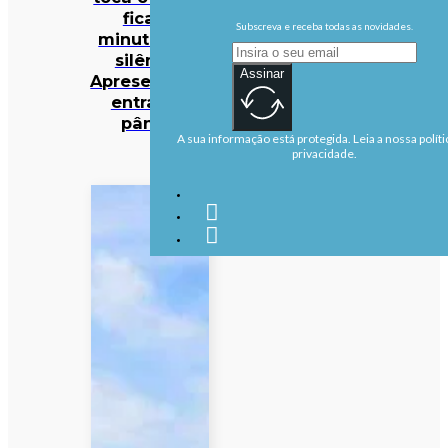
fica 16
Subscreva e receba todas as novidades.
minutos em
silêncio.
Assinar
Apresentador
entra em
pânico
A sua informação está protegida. Leia a nossa políti
privacidade.