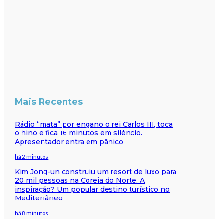
Mais Recentes
Rádio “mata” por engano o rei Carlos III, toca
o hino e fica 16 minutos em silêncio.
Apresentador entra em pânico
há 2 minutos
Kim Jong-un construiu um resort de luxo para
20 mil pessoas na Coreia do Norte. A
inspiração? Um popular destino turístico no
Mediterrâneo
há 8 minutos