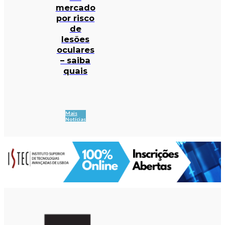
mercado
por risco
de
lesões
oculares
– saiba
quais
Mais
Notícias