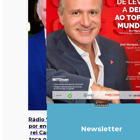
ASSINAR
Rádio “mata”
por engano o
Newsletter
rei Carlos III,
toca o hino e