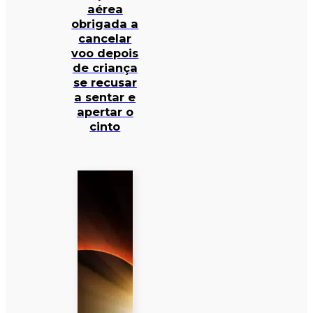
aérea
obrigada a
cancelar
voo depois
de criança
se recusar
a sentar e
apertar o
cinto