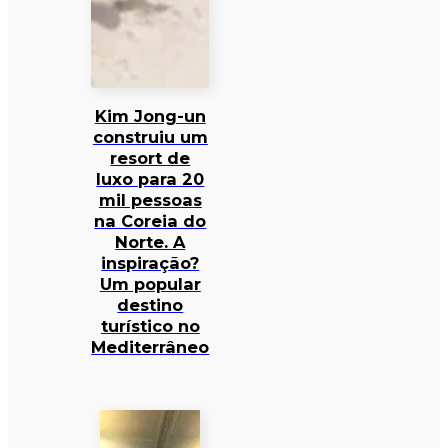
Kim Jong-un
construiu um
resort de
luxo para 20
mil pessoas
na Coreia do
Norte. A
inspiração?
Um popular
destino
turístico no
Mediterrâneo