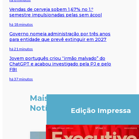
Vendas de cerveja sobem 1,67% no 1.º
semestre impulsionadas pelas sem ácool
há 18 minutos
Governo nomeia administração por três anos
para entidade que prevê extinguir em 2027
há 21 minutos
Jovem português criou “irmão malvado” do
ChatGPT e acabou investigado pela PJ e pelo
FBI
há 37 minutos
Mais
Notícias
Edição Impressa