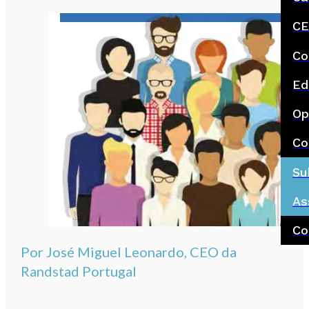
CE
Co
Ed
Op
Co
Su
As
Co
Por José Miguel Leonardo, CEO da
Randstad Portugal