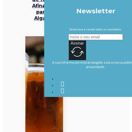
Afinal, foi
Newsletter
para o
Algarve
Subscreva e receba todas as novidades.
Assinar
A sua informação está protegida. Leia a nossa políti
privacidade.