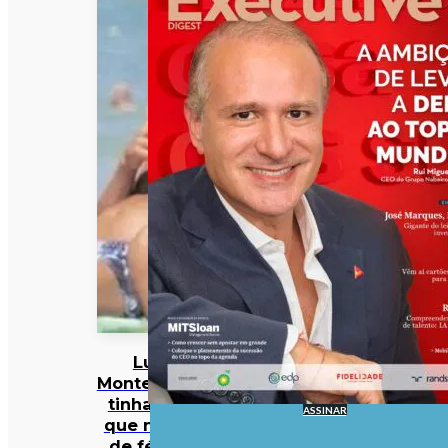
Luís
Montenegro
tinha dito
ASSINAR
que não ia
de férias.