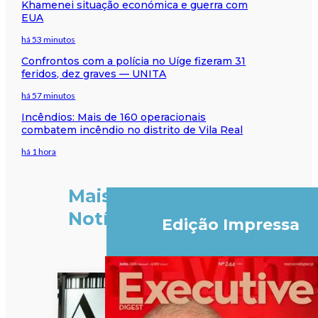
Khamenei situação económica e guerra com
EUA
há 53 minutos
Confrontos com a polícia no Uíge fizeram 31
feridos, dez graves — UNITA
há 57 minutos
Incêndios: Mais de 160 operacionais
combatem incêndio no distrito de Vila Real
há 1 hora
Mais
Notícias
Edição Impressa