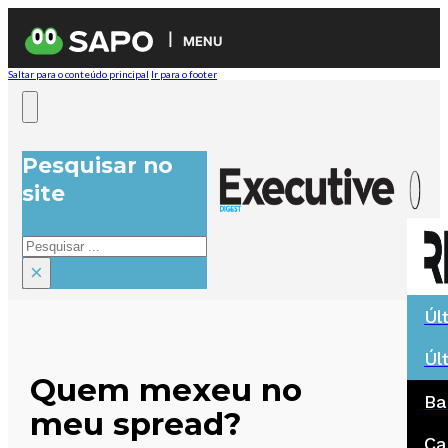
MENU
Saltar para o conteúdo principal
Ir para o footer
Pesquisar no
site
Pesquisar
×
Úl
Úl
Quem mexeu no
Ba
meu spread?
Ca