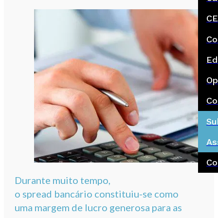
CE
Co
Ed
Op
Co
Su
As
Co
Durante muito tempo,
o spread bancário constituiu-se como
uma margem de lucro generosa para as