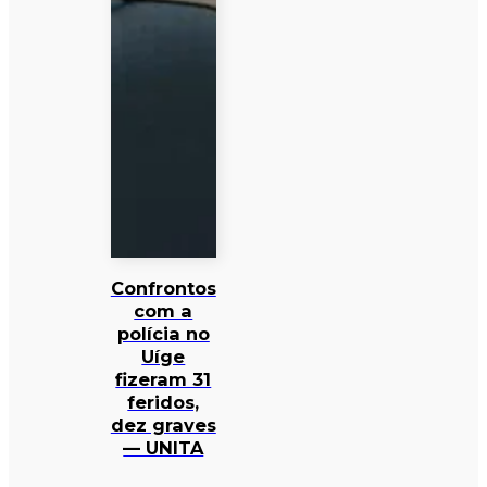
Confrontos
com a
polícia no
Uíge
fizeram 31
feridos,
dez graves
— UNITA