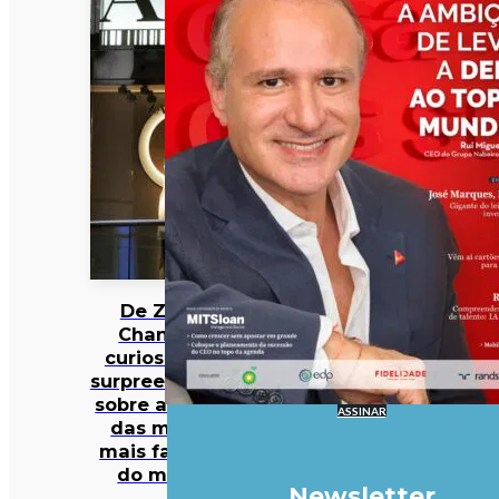
De Zara a
Chanel: 12
curiosidades
surpreendentes
sobre algumas
ASSINAR
das marcas
mais famosas
do mundo
Newsletter