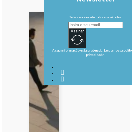
Subscreva e receba todas as novidades.
Assinar
A sua informação está protegida. Leia a nossa políti
privacidade.