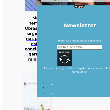
ASSINAR
Mau
tempo:
Newsletter
Obras mais
urgentes
nas praias
Subscreva e receba todas as novidades.
estão
concluídas,
Assinar
garante
ministra
A sua informação está protegida. Leia a nossa políti
privacidade.