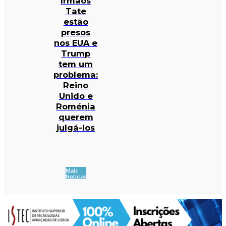
Irmãos
Tate
estão
presos
nos EUA e
Trump
tem um
problema:
Reino
Unido e
Roménia
querem
julgá-los
Mais
Notícias