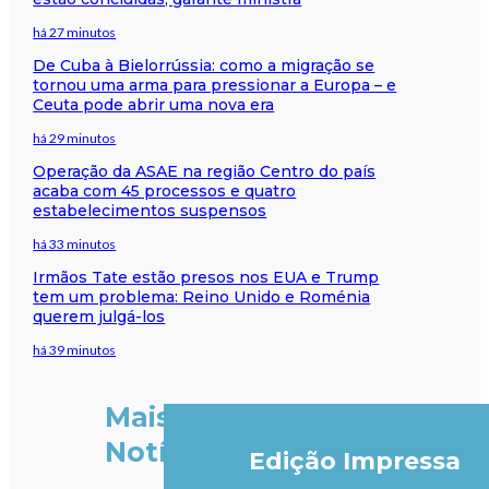
há 27 minutos
De Cuba à Bielorrússia: como a migração se
tornou uma arma para pressionar a Europa – e
Ceuta pode abrir uma nova era
há 29 minutos
Operação da ASAE na região Centro do país
acaba com 45 processos e quatro
estabelecimentos suspensos
há 33 minutos
Irmãos Tate estão presos nos EUA e Trump
tem um problema: Reino Unido e Roménia
querem julgá-los
há 39 minutos
Mais
Notícias
Edição Impressa