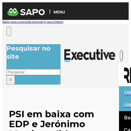
MENU
Saltar para o conteúdo principal
Ir para o footer
Pesquisar no
site
Pesquisar
×
Úl
Úl
PSI em baixa com
Ba
EDP e Jerónimo
Ca