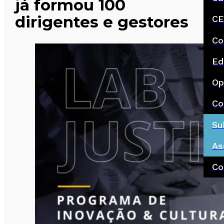
já formou 100
dirigentes e gestores
CE
Co
Ed
Op
Co
Su
As
Co