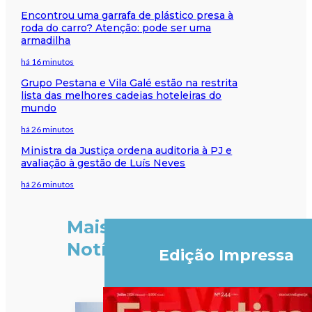
Encontrou uma garrafa de plástico presa à
roda do carro? Atenção: pode ser uma
armadilha
há 16 minutos
Grupo Pestana e Vila Galé estão na restrita
lista das melhores cadeias hoteleiras do
mundo
há 26 minutos
Ministra da Justiça ordena auditoria à PJ e
avaliação à gestão de Luís Neves
há 26 minutos
Mais
Notícias
Edição Impressa