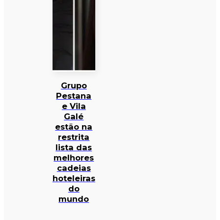
Grupo
Pestana
e Vila
Galé
estão na
restrita
lista das
melhores
cadeias
hoteleiras
do
mundo