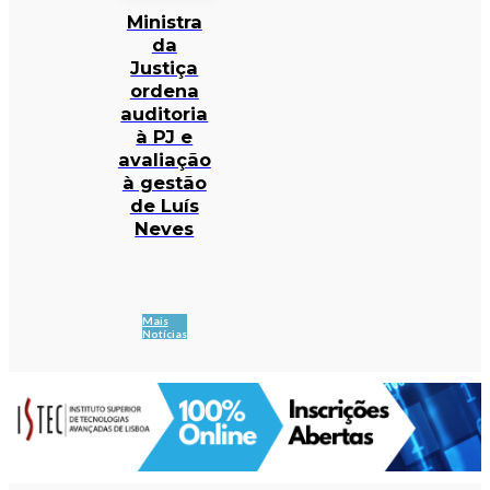
Ministra
da
Justiça
ordena
auditoria
à PJ e
avaliação
à gestão
de Luís
Neves
Mais
Notícias