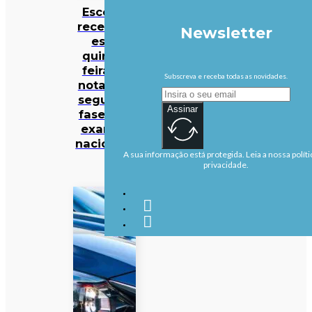
Escolas
recebem
Newsletter
esta
quinta-
feira as
Subscreva e receba todas as novidades.
notas da
segunda
Assinar
fase dos
exames
nacionais
A sua informação está protegida. Leia a nossa políti
privacidade.