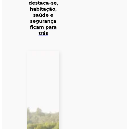
destaca-se,
habitação,
saúde e
segurança
ficam para
trás