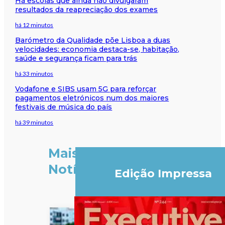
Há escolas que ainda não divulgaram
resultados da reapreciação dos exames
há 12 minutos
Barómetro da Qualidade põe Lisboa a duas
velocidades: economia destaca-se, habitação,
saúde e segurança ficam para trás
há 33 minutos
Vodafone e SIBS usam 5G para reforçar
pagamentos eletrónicos num dos maiores
festivais de música do país
há 39 minutos
Mais
Notícias
Edição Impressa