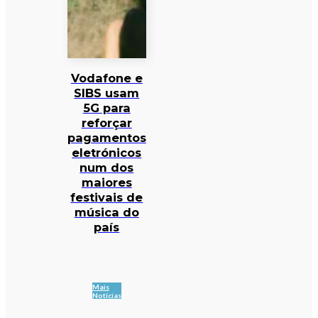
Vodafone e
SIBS usam
5G para
reforçar
pagamentos
eletrónicos
num dos
maiores
festivais de
música do
país
Mais
Notícias