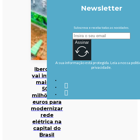
Newsletter
Subscreva e receba todas as novidades.
Assinar
A sua informação está protegida. Leia a nossa políti
privacidade.
Iberdrola
vai investir
mais de
500
milhões de
euros para
modernizar
rede
elétrica na
capital do
Brasil